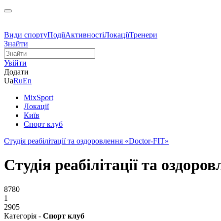
Види спорту
Події
Активності
Локації
Тренери
Знайти
Увійти
Додати
Ua
Ru
En
MixSport
Локації
Київ
Спорт клуб
Студія реабілітації та оздоровлення «Doctor-FIT»
Студія реабілітації та оздоро
8780
1
2905
Категорія -
Спорт клуб