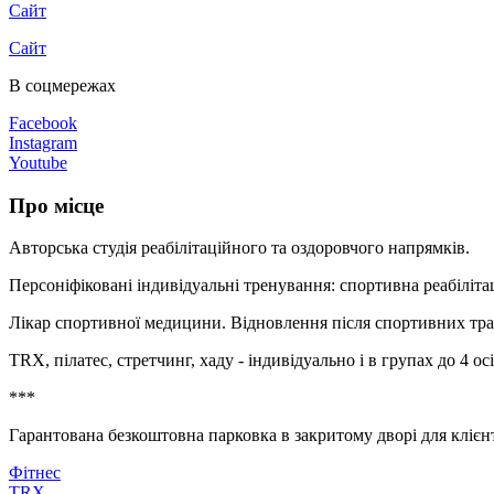
Сайт
Сайт
В соцмережах
Facebook
Instagram
Youtube
Про місце
Авторська студія реабілітаційного та оздоровчого напрямків.
Персоніфіковані індивідуальні тренування: спортивна реабілітац
Лікар спортивної медицини. Відновлення після спортивних тра
TRX, пілатес, стретчинг, хаду - індивідуально і в групах до 4 о
***
Гарантована безкоштовна парковка в закритому дворі для клієнт
Фітнес
TRX