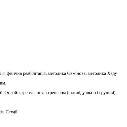
ія, фізична реабілітація, методика Євмінова, методика Хаду.
вм.
сіб. Онлайн-тренування з тренером (індивідуально і групові).
ів Студії.