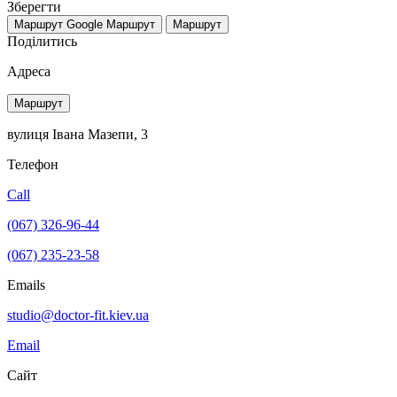
Зберегти
Маршрут Google
Маршрут
Маршрут
Поділитись
Адреса
Маршрут
вулиця Івана Мазепи, 3
Телефон
Call
(067) 326-96-44
(067) 235-23-58
Emails
studio@doctor-fit.kiev.ua
Email
Сайт