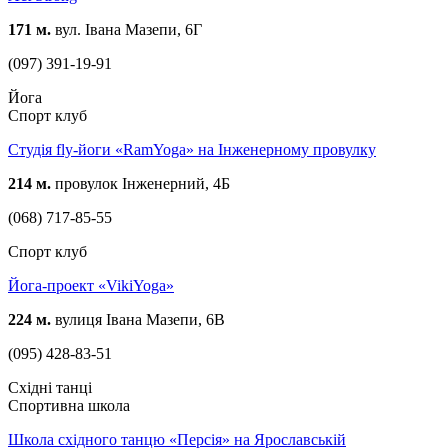
171 м.
вул. Івана Мазепи, 6Г
(097) 391-19-91
Йога
Спорт клуб
Студія fly-йоги «RamYoga» на Інженерному провулку
214 м.
провулок Інженерний, 4Б
(068) 717-85-55
Спорт клуб
Йога-проект «VikiYoga»
224 м.
вулиця Івана Мазепи, 6В
(095) 428-83-51
Східні танці
Спортивна школа
Школа східного танцю «Персія» на Ярославській