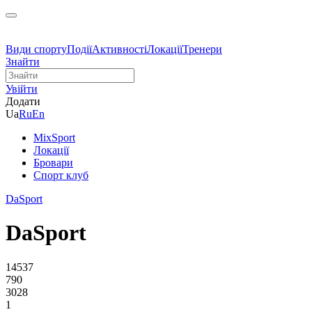
Види спорту
Події
Активності
Локації
Тренери
Знайти
Увійти
Додати
Ua
Ru
En
MixSport
Локації
Бровари
Спорт клуб
DаSport
DаSport
14537
790
3028
1