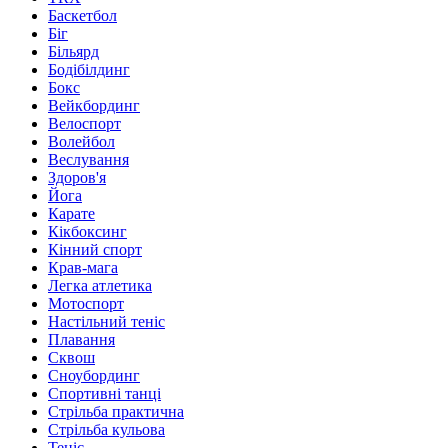
Баскетбол
Біг
Більярд
Бодібілдинг
Бокс
Вейкбординг
Велоспорт
Волейбол
Веслування
Здоров'я
Йога
Карате
Кікбоксинг
Кінний спорт
Крав-мага
Легка атлетика
Мотоспорт
Настільний теніс
Плавання
Сквош
Сноубординг
Спортивні танці
Стрільба практична
Стрільба кульова
Теніс