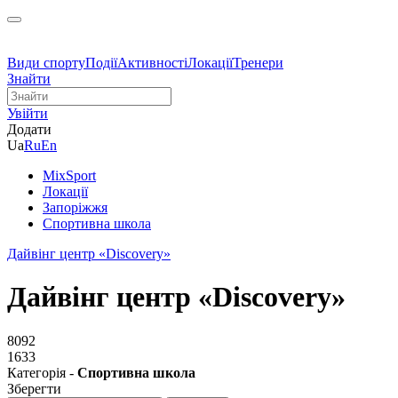
Види спорту
Події
Активності
Локації
Тренери
Знайти
Увійти
Додати
Ua
Ru
En
MixSport
Локації
Запоріжжя
Спортивна школа
Дайвінг центр «Discovery»
Дайвінг центр «Discovery»
8092
1633
Категорія -
Спортивна школа
Зберегти