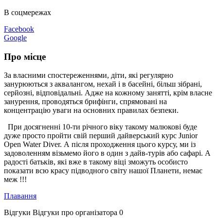
В соцмережах
Facebook
Google
Про місце
За власними спостереженнями, діти, які регулярно
занурюються з аквалангом, нехай і в басейні, більш зібрані,
серйозні, відповідальні. Адже на кожному занятті, крім власне
занурення, проводяться брифінги, спрямовані на
концентрацію уваги на основних правилах безпеки.
При досягненні 10-ти річного віку такому малюкові буде
дуже просто пройти свій перший дайверський курс Junior
Open Water Diver. А після проходження цього курсу, ми із
задоволенням візьмемо його в один з дайв-турів або сафарі. А
радості батьків, які вже в такому віці зможуть особисто
показати всю красу підводного світу нашої Планети, немає
меж !!!
Плавання
Відгуки
Відгуки про організатора
0