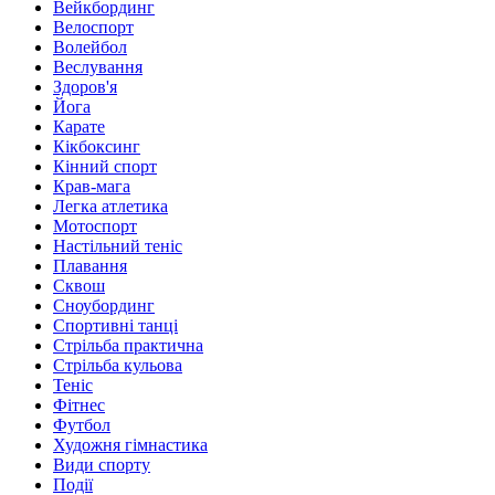
Вейкбординг
Велоспорт
Волейбол
Веслування
Здоров'я
Йога
Карате
Кікбоксинг
Кінний спорт
Крав-мага
Легка атлетика
Мотоспорт
Настільний теніс
Плавання
Сквош
Сноубординг
Спортивні танці
Стрільба практична
Стрільба кульова
Теніс
Фітнес
Футбол
Художня гімнастика
Види спорту
Події