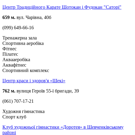
Центр Традиційного Карате Шотокан і Фудокан "Саторі"
659 м.
вул. Чарівна, 40б
(099) 649-66-16
Тренажерна зала
Спортивна аеробіка
Фітнес
Пілатес
Аквааеробіка
Аквафітнес
Спортивний комплекс
Центр краси і здоров'я «Шекі»
762 м.
вулиця Героїв 55-ї бригади, 39
(061) 707-17-21
Художня гімнастика
Спорт клуб
Клуб художньої гімнастики «Доротея» в Шевченківському
районі