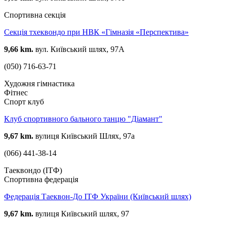
Спортивна секція
Секція тхеквондо при НВК «Гімназія «Перспектива»
9,66 km.
вул. Київський шлях, 97А
(050) 716-63-71
Художня гімнастика
Фітнес
Спорт клуб
Клуб спортивного бального танцю "Діамант"
9,67 km.
вулиця Київський Шлях, 97а
(066) 441-38-14
Таеквондо (ІТФ)
Спортивна федерація
Федерація Таеквон-До ІТФ України (Київський шлях)
9,67 km.
вулиця Київський шлях, 97