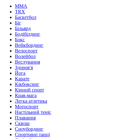
MMA
TRX
Баскетбол
Біг
Більярд
Бодібілдинг
Бокс
Вейкбординг
Велоспорт
Волейбол
Веслування
Здоров'я
Йога
Карате
Кікбоксинг
Кінний спорт
Крав-мага
Легка атлетика
Мотоспорт
Настільний теніс
Плавання
Сквош
Сноубординг
Спортивні танці