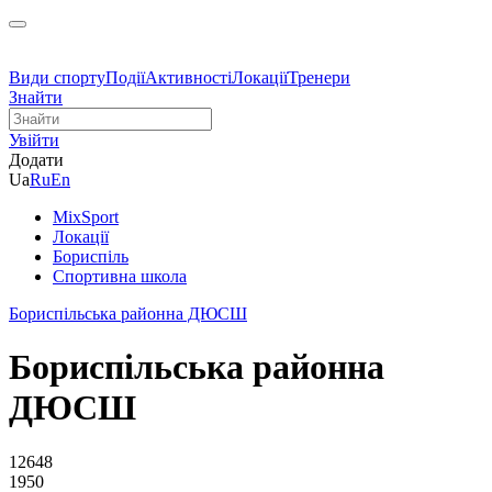
Види спорту
Події
Активності
Локації
Тренери
Знайти
Увійти
Додати
Ua
Ru
En
MixSport
Локації
Бориспіль
Спортивна школа
Бориспільська районна ДЮСШ
Бориспільська районна
ДЮСШ
12648
1950