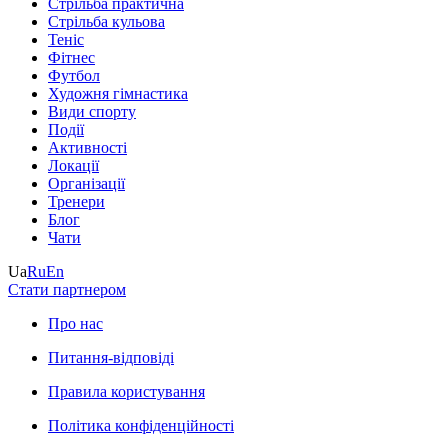
Стрільба практична
Стрільба кульова
Теніс
Фітнес
Футбол
Художня гімнастика
Види спорту
Події
Активності
Локації
Організації
Тренери
Блог
Чати
Ua
Ru
En
Стати партнером
Про нас
Питання-відповіді
Правила користування
Політика конфіденційності