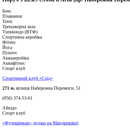
Бокс
Плавання
Теніс
Тренажерна зала
Тхеквондо (ВТФ)
Спортивна аеробіка
Фітнес
Йога
Пілатес
Аквааеробіка
Аквафітнес
Спорт клуб
Спортивний клуб «Схід»
271 м.
вулиця Набережна Перемоги, 51
(056) 374-53-61
Айкідо
Спорт клуб
«Фудошінкан» додзьо на Мандриківці