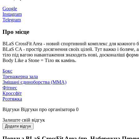
Google
Instagram
Telegram
Про місце
BLaS CrossFit Area - новий спортивний комплекс для кожного б
BLaS CA - простір досягнення своїх цілей. Тут важко і боляче
тіло під вагою навантаження знаходить нові, досконаліші форми
Body Like a Stone = Тіло як камінь.
Бокс
Тренажерна зала
Змішані єдиноборства (ММА)
Фітнес
Кроссфіт
Розтяжка
Відгуки
Відгуки про організатора
0
Залиште свій відгук
Додати відгук
Поруч з BLaS CrossFit Area (пр. Набережна Перем