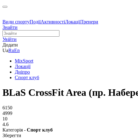
Види спорту
Події
Активності
Локації
Тренери
Знайти
Увійти
Додати
Ua
Ru
En
MixSport
Локації
Дніпро
Спорт клуб
BLaS CrossFit Area (пр. Набе
6150
4999
10
4.6
Категорія -
Спорт клуб
Зберегти