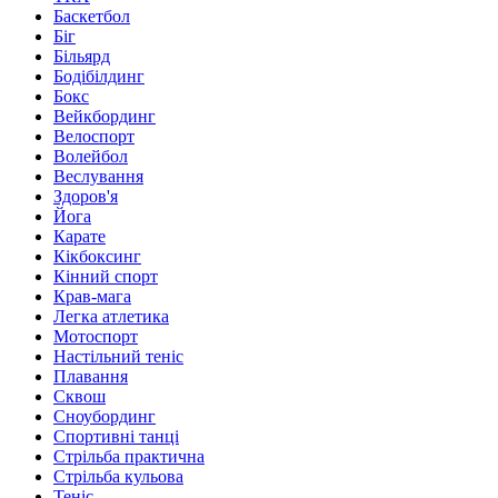
Баскетбол
Біг
Більярд
Бодібілдинг
Бокс
Вейкбординг
Велоспорт
Волейбол
Веслування
Здоров'я
Йога
Карате
Кікбоксинг
Кінний спорт
Крав-мага
Легка атлетика
Мотоспорт
Настільний теніс
Плавання
Сквош
Сноубординг
Спортивні танці
Стрільба практична
Стрільба кульова
Теніс