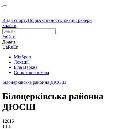
Види спорту
Події
Активності
Локації
Тренери
Знайти
Увійти
Додати
Ua
Ru
En
MixSport
Локації
Біла Церква
Спортивна школа
Білоцерківська районна ДЮСШ
Білоцерківська районна
ДЮСШ
12616
1318