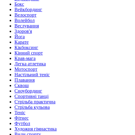
Бокс
Вейкбординг
Велоспорт
Волейбол
Веслування
Здоров'я
Йога
Карате
Кікбоксинг
Кінний спорт
Крав-мага
Легка атлетика
Мотоспорт
Настільний теніс
Плавання
Сквош
Сноубординг
Спортивні танці
Стрільба практична
Стрільба кульова
Теніс
Фітнес
Футбол
Художня гімнастика
Види спорту