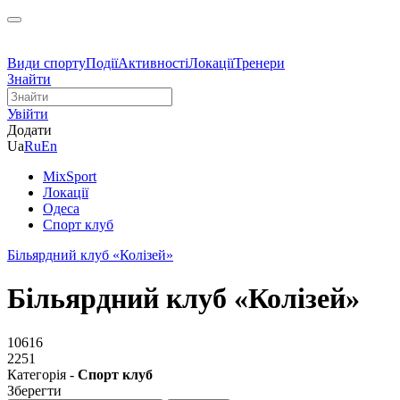
Види спорту
Події
Активності
Локації
Тренери
Знайти
Увійти
Додати
Ua
Ru
En
MixSport
Локації
Одеса
Спорт клуб
Більярдний клуб «Колізей»
Більярдний клуб «Колізей»
10616
2251
Категорія -
Спорт клуб
Зберегти