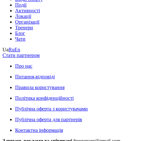
Події
Активності
Локації
Організації
Тренери
Блог
Чати
Ua
Ru
En
Стати партнером
Про нас
Питання-відповіді
Правила користування
Політика конфіденційності
Публічна оферта з користувачами
Публічна оферта для партнерів
Контактна інформація
З питань реклами та співпраці
freegenorg@gmail.com