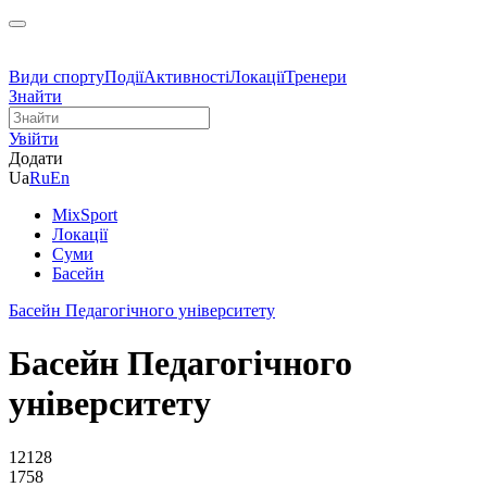
Види спорту
Події
Активності
Локації
Тренери
Знайти
Увійти
Додати
Ua
Ru
En
MixSport
Локації
Суми
Басейн
Басейн Педагогічного університету
Басейн Педагогічного
університету
12128
1758