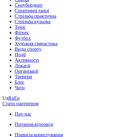
Сноубординг
Спортивні танці
Стрільба практична
Стрільба кульова
Теніс
Фітнес
Футбол
Художня гімнастика
Види спорту
Події
Активності
Локації
Організації
Тренери
Блог
Чати
Ua
Ru
En
Стати партнером
Про нас
Питання-відповіді
Правила користування