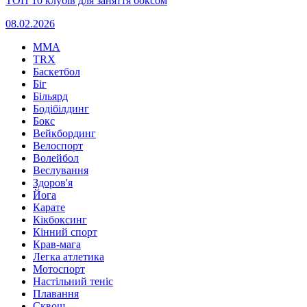
ТОП 10 клубів для заняття боксом
08.02.2026
MMA
TRX
Баскетбол
Біг
Більярд
Бодібілдинг
Бокс
Вейкбординг
Велоспорт
Волейбол
Веслування
Здоров'я
Йога
Карате
Кікбоксинг
Кінний спорт
Крав-мага
Легка атлетика
Мотоспорт
Настільний теніс
Плавання
Сквош