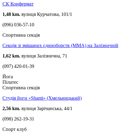
СК Конфермат
1,48 km.
вулиця Курчатова, 101/1
(096) 036-57-10
Спортивна секція
Cекція зі змішаних єдиноборств (ММА) на Залізничній
1,62 km.
вулиця Залізнична, 71
(097) 420-01-39
Йога
Пілатес
Спортивна секція
Студія йоги «Shanti» (Хмельницький)
2,56 km.
вулиця Зарічанська, 44/1
(098) 262-19-31
Спорт клуб