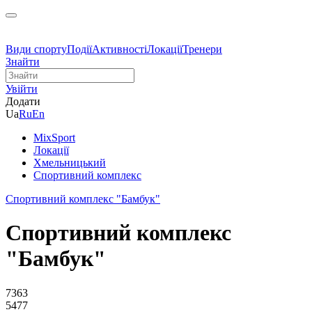
Види спорту
Події
Активності
Локації
Тренери
Знайти
Увійти
Додати
Ua
Ru
En
MixSport
Локації
Хмельницький
Спортивний комплекс
Спортивний комплекс "Бамбук"
Спортивний комплекс
"Бамбук"
7363
5477