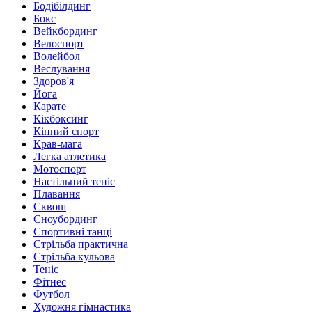
Бодібілдинг
Бокс
Вейкбординг
Велоспорт
Волейбол
Веслування
Здоров'я
Йога
Карате
Кікбоксинг
Кінний спорт
Крав-мага
Легка атлетика
Мотоспорт
Настільний теніс
Плавання
Сквош
Сноубординг
Спортивні танці
Стрільба практична
Стрільба кульова
Теніс
Фітнес
Футбол
Художня гімнастика