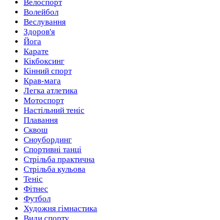
Велоспорт
Волейбол
Веслування
Здоров'я
Йога
Карате
Кікбоксинг
Кінний спорт
Крав-мага
Легка атлетика
Мотоспорт
Настільний теніс
Плавання
Сквош
Сноубординг
Спортивні танці
Стрільба практична
Стрільба кульова
Теніс
Фітнес
Футбол
Художня гімнастика
Види спорту