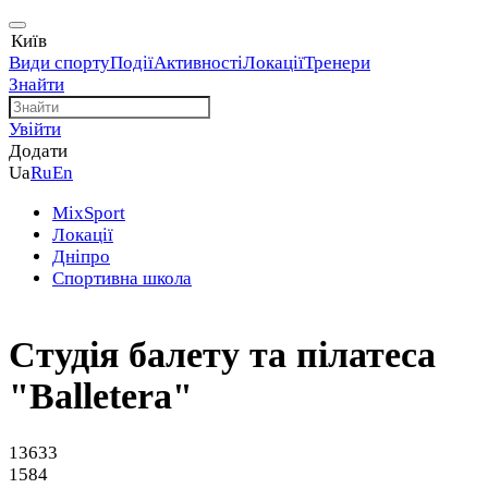
Київ
Види спорту
Події
Активності
Локації
Тренери
Знайти
Увійти
Додати
Ua
Ru
En
MixSport
Локації
Дніпро
Спортивна школа
Студія балету та пілатеса
"Balletera"
13633
1584