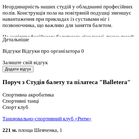
Неординарність наших студій у обладнанні професійних
полів. Конструкція пола на повітряній подушці зменшує
навантаження при прикладах із суставами ніг і
позвоночника, що важливо для заняття балетом.
На напівпрофесійному балетному лінолеумі, точно такий
Детальніше
лінолеум лежить у студіях Європи. Він забезпечує
правильність і чіткість виконання заходів управління,
Відгуки
Відгуки про організатора
0
запобігання скольженню.
Залиште свій відгук
Так же особливість нашої цінової політики в тому, що
Додати відгук
вона складена таким чином, що придбання абонементу по
одній ціні, у вас є можливість відвідати абсолютно всі
Поруч з Студія балету та пілатеса "Balletera"
направлення, які представляє нашу студію.
Спортивна акробатика
Спортивні танці
Спорт клуб
Танцювально-спортивний клуб «Ритм»
221 м.
площа Шевченка, 1