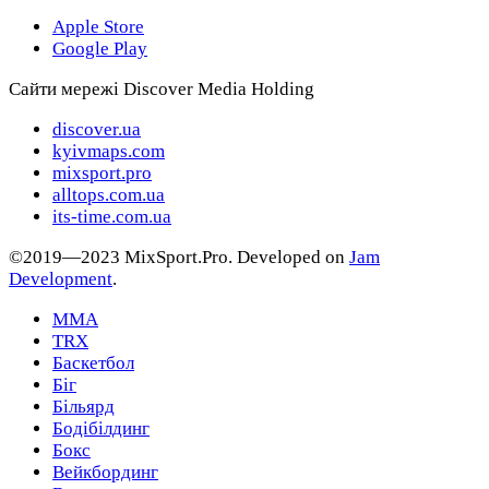
Apple Store
Google Play
Сайти мережі Discover Media Holding
discover.ua
kyivmaps.com
mixsport.pro
alltops.com.ua
its-time.com.ua
©2019—2023 MixSport.Pro. Developed on
Jam
Development
.
MMA
TRX
Баскетбол
Біг
Більярд
Бодібілдинг
Бокс
Вейкбординг