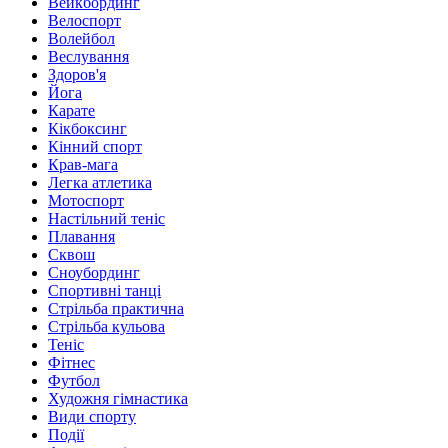
Вейкбординг
Велоспорт
Волейбол
Веслування
Здоров'я
Йога
Карате
Кікбоксинг
Кінний спорт
Крав-мага
Легка атлетика
Мотоспорт
Настільний теніс
Плавання
Сквош
Сноубординг
Спортивні танці
Стрільба практична
Стрільба кульова
Теніс
Фітнес
Футбол
Художня гімнастика
Види спорту
Події