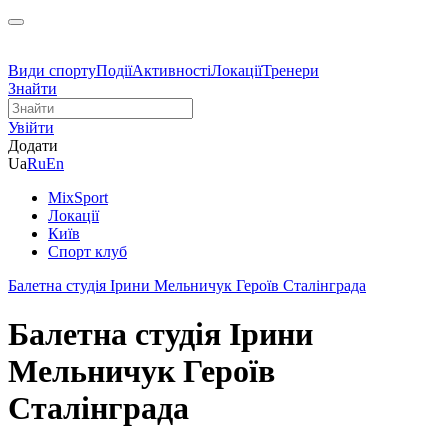
Види спорту
Події
Активності
Локації
Тренери
Знайти
Увійти
Додати
Ua
Ru
En
MixSport
Локації
Київ
Спорт клуб
Балетна студія Ірини Мельничук Героїв Сталінграда
Балетна студія Ірини
Мельничук Героїв
Сталінграда