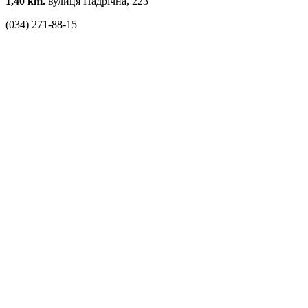
1,40 km.
вулиця Надрічна, 223
(034) 271-88-15