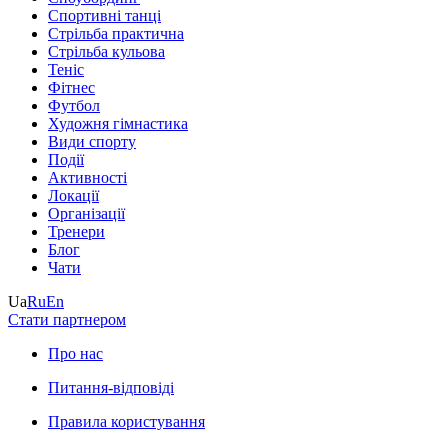
Спортивні танці
Стрільба практична
Стрільба кульова
Теніс
Фітнес
Футбол
Художня гімнастика
Види спорту
Події
Активності
Локації
Організації
Тренери
Блог
Чати
Ua
Ru
En
Стати партнером
Про нас
Питання-відповіді
Правила користування