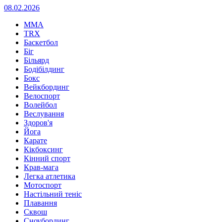
08.02.2026
MMA
TRX
Баскетбол
Біг
Більярд
Бодібілдинг
Бокс
Вейкбординг
Велоспорт
Волейбол
Веслування
Здоров'я
Йога
Карате
Кікбоксинг
Кінний спорт
Крав-мага
Легка атлетика
Мотоспорт
Настільний теніс
Плавання
Сквош
Сноубординг