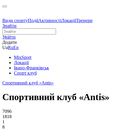
Види спорту
Події
Активності
Локації
Тренери
Знайти
Увійти
Додати
Ua
Ru
En
MixSport
Локації
Івано-Франківськ
Спорт клуб
Спортивний клуб «Antis»
Спортивний клуб «Antis»
7096
1818
1
8