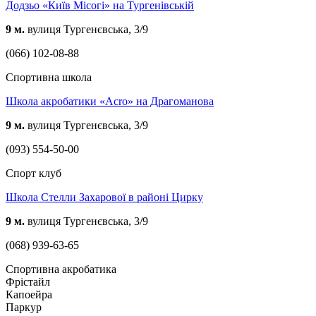
Додзьо «Київ Місогі» на Тургенівській
9 м.
вулиця Тургенєвська, 3/9
(066) 102-08-88
Спортивна школа
Школа акробатики «Acro» на Драгоманова
9 м.
вулиця Тургенєвська, 3/9
(093) 554-50-00
Спорт клуб
Школа Стелли Захарової в районі Цирку
9 м.
вулиця Тургенєвська, 3/9
(068) 939-63-65
Спортивна акробатика
Фрістайл
Капоейра
Паркур