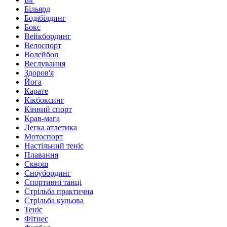
Більярд
Бодібілдинг
Бокс
Вейкбординг
Велоспорт
Волейбол
Веслування
Здоров'я
Йога
Карате
Кікбоксинг
Кінний спорт
Крав-мага
Легка атлетика
Мотоспорт
Настільний теніс
Плавання
Сквош
Сноубординг
Спортивні танці
Стрільба практична
Стрільба кульова
Теніс
Фітнес