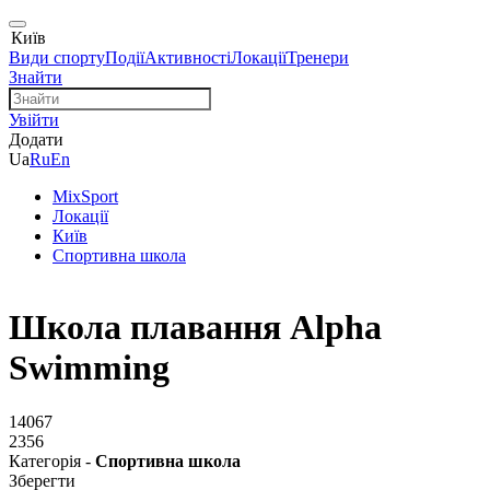
Київ
Види спорту
Події
Активності
Локації
Тренери
Знайти
Увійти
Додати
Ua
Ru
En
MixSport
Локації
Київ
Спортивна школа
Школа плавання Alpha
Swimming
14067
2356
Категорія -
Спортивна школа
Зберегти