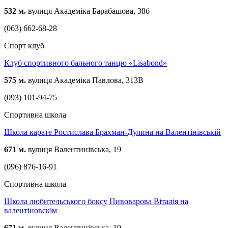
532 м.
вулиця Академіка Барабашова, 38б
(063) 662-68-28
Спорт клуб
Клуб спортивного бального танцю «Lisabond»
575 м.
вулиця Академіка Павлова, 313В
(093) 101-94-75
Спортивна школа
Школа карате Ростислава Брахман-Дулина на Валентінівській
671 м.
вулиця Валентинівська, 19
(096) 876-16-91
Спортивна школа
Школа любительського боксу Пивоварова Віталія на
валентіновскім
671 м.
вулиця Валентинівська, 19