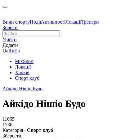
Види спорту
Події
Активності
Локації
Тренери
Знайти
Увійти
Додати
Ua
Ru
En
MixSport
Локації
Харків
Спорт клуб
Айкідо Нішіо Будо
Айкідо Нішіо Будо
11065
1536
Категорія -
Спорт клуб
Зберегти