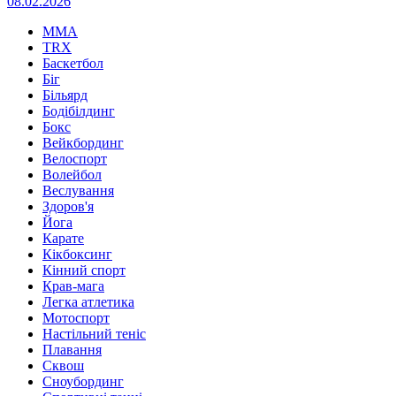
08.02.2026
MMA
TRX
Баскетбол
Біг
Більярд
Бодібілдинг
Бокс
Вейкбординг
Велоспорт
Волейбол
Веслування
Здоров'я
Йога
Карате
Кікбоксинг
Кінний спорт
Крав-мага
Легка атлетика
Мотоспорт
Настільний теніс
Плавання
Сквош
Сноубординг