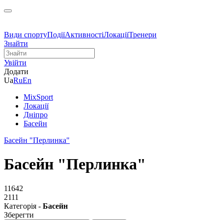
Види спорту
Події
Активності
Локації
Тренери
Знайти
Увійти
Додати
Ua
Ru
En
MixSport
Локації
Дніпро
Басейн
Басейн "Пeрлинка"
Басейн "Пeрлинка"
11642
2111
Категорія -
Басейн
Зберегти