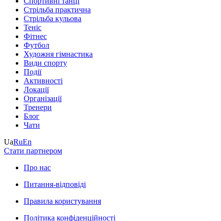
Спортивні танці
Стрільба практична
Стрільба кульова
Теніс
Фітнес
Футбол
Художня гімнастика
Види спорту
Події
Активності
Локації
Організації
Тренери
Блог
Чати
Ua
Ru
En
Стати партнером
Про нас
Питання-відповіді
Правила користування
Політика конфіденційності