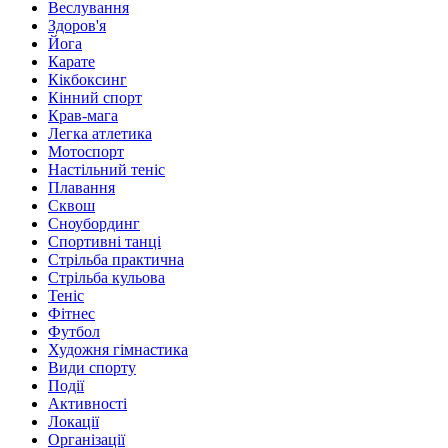
Веслування
Здоров'я
Йога
Карате
Кікбоксинг
Кінний спорт
Крав-мага
Легка атлетика
Мотоспорт
Настільний теніс
Плавання
Сквош
Сноубординг
Спортивні танці
Стрільба практична
Стрільба кульова
Теніс
Фітнес
Футбол
Художня гімнастика
Види спорту
Події
Активності
Локації
Організації