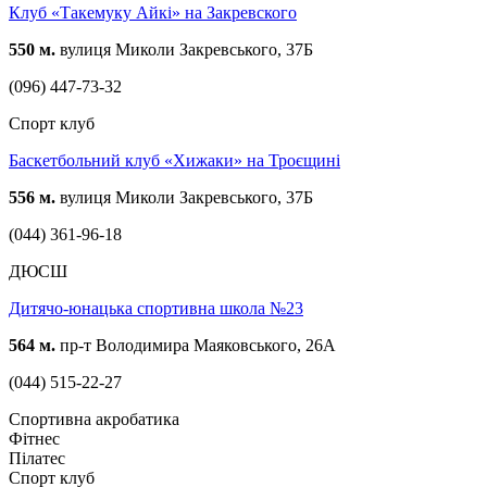
Клуб «Такемуку Айкі» на Закревского
550 м.
вулиця Миколи Закревського, 37Б
(096) 447-73-32
Спорт клуб
Баскетбольний клуб «Хижаки» на Троєщині
556 м.
вулиця Миколи Закревського, 37Б
(044) 361-96-18
ДЮСШ
Дитячо-юнацька спортивна школа №23
564 м.
пр-т Володимира Маяковського, 26А
(044) 515-22-27
Спортивна акробатика
Фітнес
Пілатес
Спорт клуб