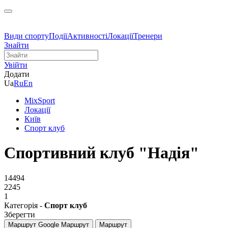
Види спорту
Події
Активності
Локації
Тренери
Знайти
Увійти
Додати
Ua
Ru
En
MixSport
Локації
Київ
Спорт клуб
Спортивний клуб "Надія"
14494
2245
1
Категорія -
Спорт клуб
Зберегти
Маршрут Google
Маршрут
Маршрут