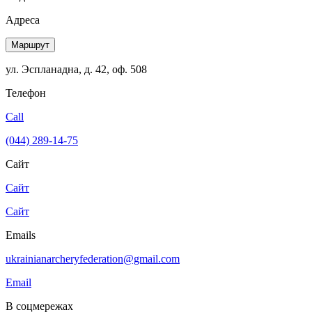
Адреса
Маршрут
ул. Эспланадна, д. 42, оф. 508
Телефон
Call
(044) 289-14-75
Сайт
Сайт
Сайт
Emails
ukrainianarcheryfederation@gmail.com
Email
В соцмережах