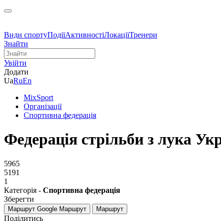
Види спорту
Події
Активності
Локації
Тренери
Знайти
Увійти
Додати
Ua
Ru
En
MixSport
Організації
Спортивна федерація
Федерація стрільби з лука Ук
5965
5191
1
Категорія -
Спортивна федерація
Зберегти
Маршрут Google
Маршрут
Маршрут
Поділитись