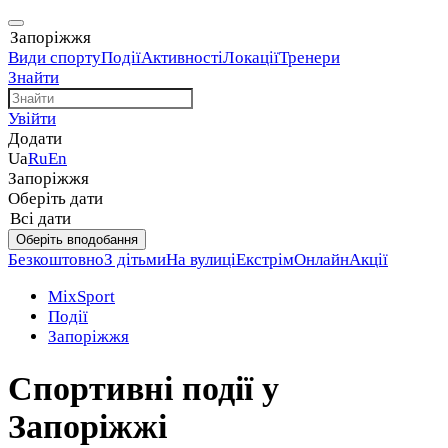
Запоріжжя
Види спорту
Події
Активності
Локації
Тренери
Знайти
Увійти
Додати
Ua
Ru
En
Запоріжжя
Оберіть дати
Всі дати
Оберіть вподобання
Безкоштовно
З дітьми
На вулиці
Екстрім
Онлайн
Акції
MixSport
Події
Запоріжжя
Спортивні події у
Запоріжжі