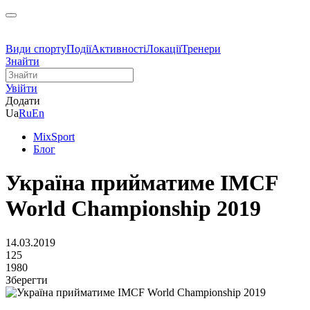
Види спорту
Події
Активності
Локації
Тренери
Знайти
Увійти
Додати
Ua
Ru
En
MixSport
Блог
Україна прийматиме IMCF
World Championship 2019
14.03.2019
125
1980
Зберегти