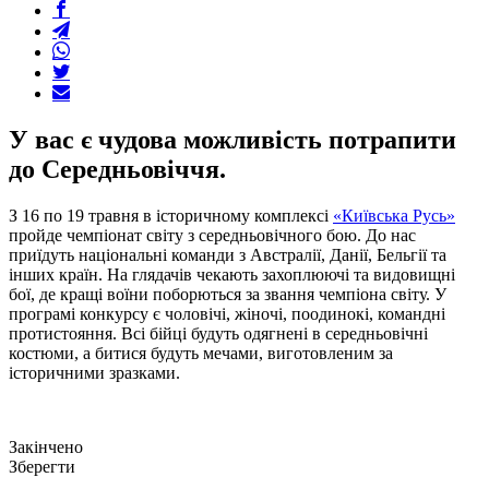
У вас є чудова можливість потрапити
до Середньовіччя.
З 16 по 19 травня в історичному комплексі
«Київська Русь»
пройде чемпіонат світу з середньовічного бою. До нас
приїдуть національні команди з Австралії, Данії, Бельгії та
інших країн. На глядачів чекають захоплюючі та видовищні
бої, де кращі воїни поборються за звання чемпіона світу. У
програмі конкурсу є чоловічі, жіночі, поодинокі, командні
протистояння. Всі бійці будуть одягнені в середньовічні
костюми, а битися будуть мечами, виготовленим за
історичними зразками.
Закінчено
Зберегти