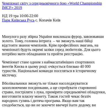
Чемпіонат світу з середньовічного бою «World Championship
IMCF» 2019
НД
19 тра
10:00-22:00
Парк Київська Русь
с. Копачів
Київ
Минулого разу збірна України викликала фурор, завоювавши
золото. Тому, головна інтрига – чи зможуть наші бійці
відстояти звання чемпіонів. Крім професійних змагань, на
чемпіонаті будуть окремі заліки серед любителів. Для цього
потрібно мати обладнання та пройти реєстрацію.
Чемпіонат стане одним з наймасштабніших спортивних
івентів Києва в цьому році: очікується близько 40 000
туристів. Національні команди поселяться в історичному
містечку.
Вболівальники зможуть не тільки насолоджуватися
захоплюючими поєдинками, а ще спробувати старовинні
страви, постріляти з лука, приміряти середньовічні обладунки,
виготовити власну монету. Також гостей чекає безліч
народних гулянь і дитяча програма. Якщо вам так
сподобається, що ви не захочете ввечері їхати додому, ви