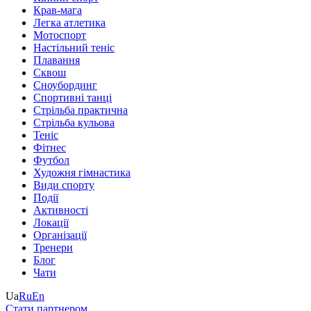
Крав-мага
Легка атлетика
Мотоспорт
Настільний теніс
Плавання
Сквош
Сноубординг
Спортивні танці
Стрільба практична
Стрільба кульова
Теніс
Фітнес
Футбол
Художня гімнастика
Види спорту
Події
Активності
Локації
Організації
Тренери
Блог
Чати
Ua
Ru
En
Стати партнером