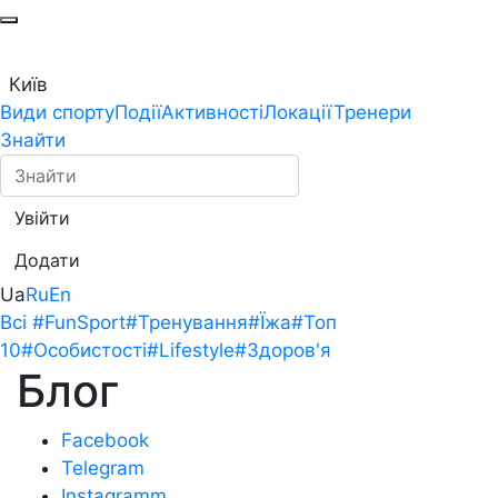
Київ
Види спорту
Події
Активності
Локації
Тренери
Знайти
Увійти
Додати
Ua
Ru
En
Всі
#FunSport
#Тренування
#Їжа
#Топ
10
#Особистості
#Lifestyle
#Здоров'я
Блог
Facebook
Telegram
Instagramm