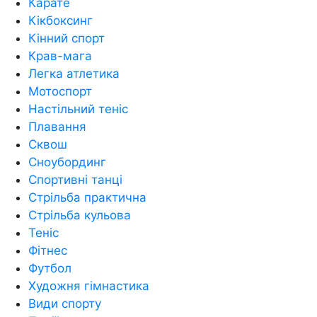
Карате
Кікбоксинг
Кінний спорт
Крав-мага
Легка атлетика
Мотоспорт
Настільний теніс
Плавання
Сквош
Сноубординг
Спортивні танці
Стрільба практична
Стрільба кульова
Теніс
Фітнес
Футбол
Художня гімнастика
Види спорту