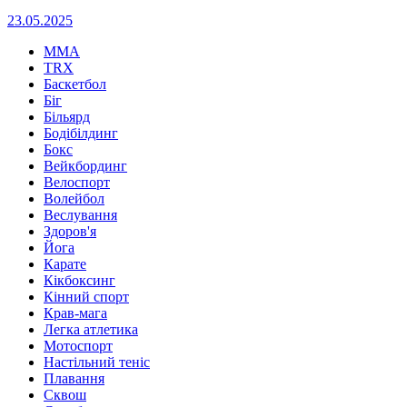
23.05.2025
MMA
TRX
Баскетбол
Біг
Більярд
Бодібілдинг
Бокс
Вейкбординг
Велоспорт
Волейбол
Веслування
Здоров'я
Йога
Карате
Кікбоксинг
Кінний спорт
Крав-мага
Легка атлетика
Мотоспорт
Настільний теніс
Плавання
Сквош