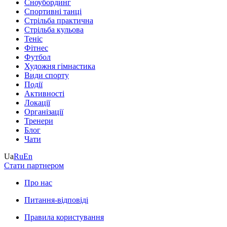
Сноубординг
Спортивні танці
Стрільба практична
Стрільба кульова
Теніс
Фітнес
Футбол
Художня гімнастика
Види спорту
Події
Активності
Локації
Організації
Тренери
Блог
Чати
Ua
Ru
En
Стати партнером
Про нас
Питання-відповіді
Правила користування