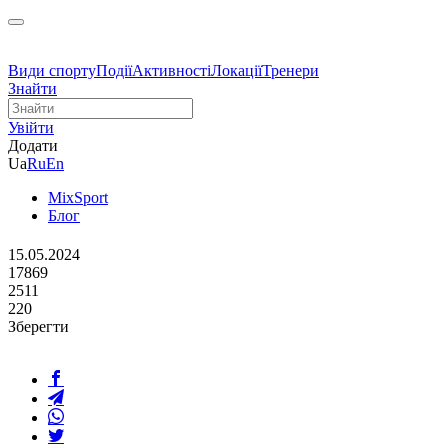
Види спорту
Події
Активності
Локації
Тренери
Знайти
Увійти
Додати
Ua
Ru
En
MixSport
Блог
15.05.2024
17869
2511
220
Зберегти