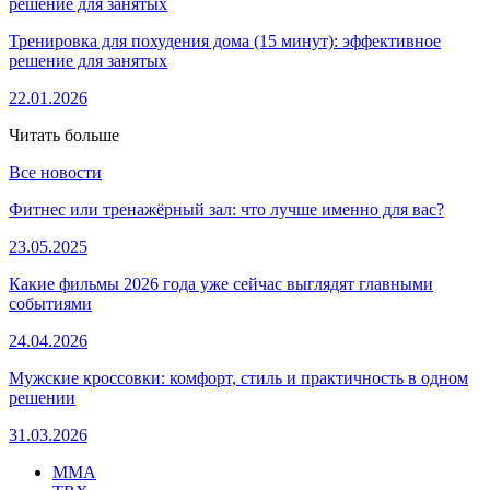
Тренировка для похудения дома (15 минут): эффективное
решение для занятых
22.01.2026
Читать больше
Все новости
Фитнес или тренажёрный зал: что лучше именно для вас?
23.05.2025
Какие фильмы 2026 года уже сейчас выглядят главными
событиями
24.04.2026
Мужские кроссовки: комфорт, стиль и практичность в одном
решении
31.03.2026
MMA