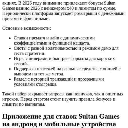
акциях. В 2026 году внимание привлекают бонусы Sultan
Games казино 2026 с вейджером х40 и лимитом по сумме.
Периодически платформа запускает розыгрыши с денежными
призами и фриспинами.
Основные возможности:
Ставки прематч и лайв с динамическими
коэффициентами и функцией кэшаута.
Слоты с разной волатильностью и режимом демо для
теста стратегии.
Игры с дилерами и быстрые форматы для коротких
сессий.
Поддержка платежей на реальные средства с опцией с
выводом на тот же метод.
Раздел с историей транзакций и прозрачными
условиями отыгрыша.
Такой набор закрывает запросы как новичков, так и опытных
игроков. Перед стартом стоит изучить правила бонусов и
лимиты по выплатам.
Приложение для ставок Sultan Games
на андроид и мобильные устройства