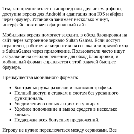
Тем, кто предпочитает на андроид или другие смартфоны,
доступна версия для Android и адаптация под IOS и айфон
через браузер. Установка занимает несколько минут,
интерфейс повторяет официальный сайт.
Мобильная версия помогает заходить в обход блокировки на
сайт через встроенное зеркало Sultan Games. Если доступ
ограничен, работает альтернативная ссылка или прямой вход
в SultanGames через приложение. Пользователи часто ищут
актуальное на сегодня решение для обход блокировки, и
мобильный формат справляется с этой задачей быстрее
браузера.
Преимущества мобильного формата:
Быстрая загрузка разделов и экономия трафика.
Полный доступ к ставкам и слотам без урезанного
функционала.
Уведомления о новых акциях и турнирах.
Удобное пополнение и вывод средств в несколько
кликов.
Поддержка всех бонусных предложений.
Игроку не нужно переключаться между сервисами. Все