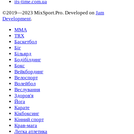
its-time.com.ua
©2019—2023 MixSport.Pro. Developed on
Jam
Development
.
MMA
TRX
Баскетбол
Біг
Більярд
Бодібілдинг
Бокс
Вейкбординг
Велоспорт
Волейбол
Веслування
Здоров'я
Йога
Карате
Кікбоксинг
Кінний спорт
Крав-мага
Легка атлетика