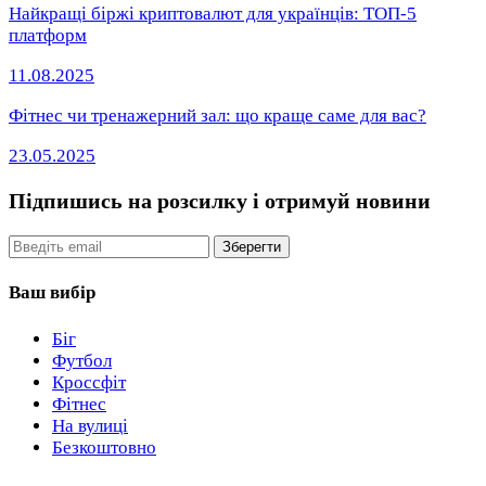
Найкращі біржі криптовалют для українців: ТОП-5
платформ
11.08.2025
Фітнес чи тренажерний зал: що краще саме для вас?
23.05.2025
Підпишись на розсилку
і отримуй новини
Email
Зберегти
Ваш вибір
Біг
Футбол
Кроссфіт
Фітнес
На вулиці
Безкоштовно