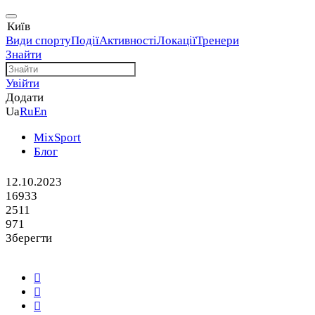
Київ
Види спорту
Події
Активності
Локації
Тренери
Знайти
Увійти
Додати
Ua
Ru
En
MixSport
Блог
12.10.2023
16933
2511
971
Зберегти