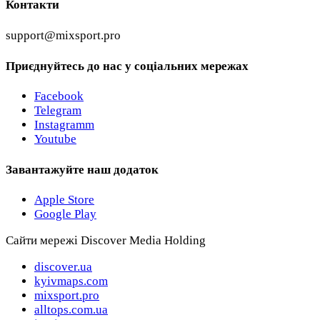
Контакти
support@mixsport.pro
Приєднуйтесь до нас у соціальних мережах
Facebook
Telegram
Instagramm
Youtube
Завантажуйте наш додаток
Apple Store
Google Play
Сайти мережі Discover Media Holding
discover.ua
kyivmaps.com
mixsport.pro
alltops.com.ua