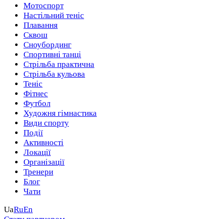
Мотоспорт
Настільний теніс
Плавання
Сквош
Сноубординг
Спортивні танці
Стрільба практична
Стрільба кульова
Теніс
Фітнес
Футбол
Художня гімнастика
Види спорту
Події
Активності
Локації
Організації
Тренери
Блог
Чати
Ua
Ru
En