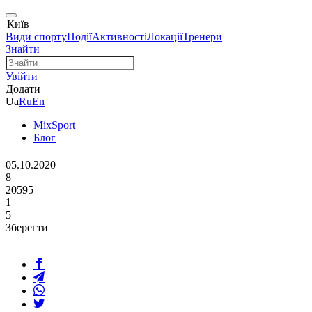
Київ
Види спорту
Події
Активності
Локації
Тренери
Знайти
Увійти
Додати
Ua
Ru
En
MixSport
Блог
05.10.2020
8
20595
1
5
Зберегти