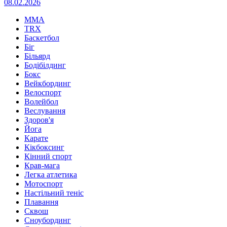
08.02.2026
MMA
TRX
Баскетбол
Біг
Більярд
Бодібілдинг
Бокс
Вейкбординг
Велоспорт
Волейбол
Веслування
Здоров'я
Йога
Карате
Кікбоксинг
Кінний спорт
Крав-мага
Легка атлетика
Мотоспорт
Настільний теніс
Плавання
Сквош
Сноубординг