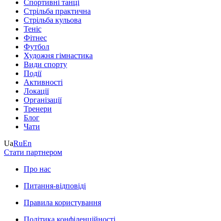
Спортивні танці
Стрільба практична
Стрільба кульова
Теніс
Фітнес
Футбол
Художня гімнастика
Види спорту
Події
Активності
Локації
Організації
Тренери
Блог
Чати
Ua
Ru
En
Стати партнером
Про нас
Питання-відповіді
Правила користування
Політика конфіденційності