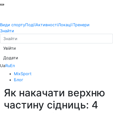
Види спорту
Події
Активності
Локації
Тренери
Знайти
Увійти
Додати
Ua
Ru
En
MixSport
Блог
Як накачати верхню
частину сідниць: 4