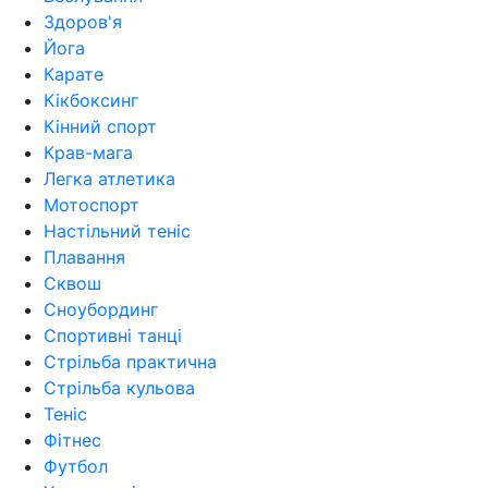
Здоров'я
Йога
Карате
Кікбоксинг
Кінний спорт
Крав-мага
Легка атлетика
Мотоспорт
Настільний теніс
Плавання
Сквош
Сноубординг
Спортивні танці
Стрільба практична
Стрільба кульова
Теніс
Фітнес
Футбол