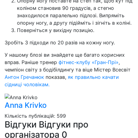
Опорну ногу поставте на степ так, щоб кут під
коліном становив 90 градусів, а стегно
знаходилося паралельно підлозі. Випряміть
опорну ногу, а другу підійміть і зігніть в коліні.
Поверніться у вихідну позицію.
Зробіть 3 підходи по 20 разів на кожну ногу.
У нашому блозі ви знайдете ще багато корисних
вправ. Раніше тренер
фітнес-клубу «Гран-Прі»
,
чемпіон світу з бодібілдингу та віце Містер Всесвіт
Антон Гречанюк
показав,
як правильно качати
сідниці чоловікам.
Anna Krivko
Кількість публікацій: 599
Відгуки
Відгуки про
організатора
0