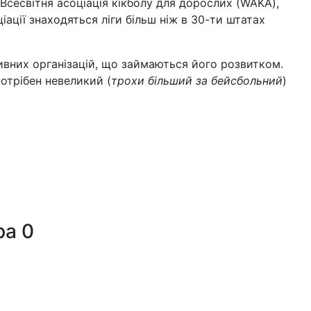
є Всесвітня асоціація кікболу для дорослих (WAKA),
ціації знаходяться ліги більш ніж в 30-ти штатах
тивних організацій, що займаються його розвитком.
потрібен невеликий (
трохи більший за бейсбольний
)
ра
0