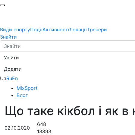
Види спорту
Події
Активності
Локації
Тренери
Знайти
Увійти
Додати
Ua
Ru
En
MixSport
Блог
Що таке кікбол і як в
648
02.10.2020
13893