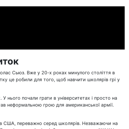
виток
колас Сьюз. Вже у 20-х роках минулого століття в
тку це робили для того, щоб навчити школярів грі у
У нього почали грати в університетах і просто на
тав неформальною грою для американської армії.
 в США, переважно серед школярів. Незважаючи на