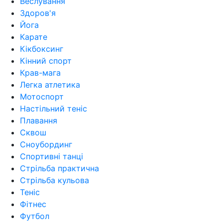
Веслування
Здоров'я
Йога
Карате
Кікбоксинг
Кінний спорт
Крав-мага
Легка атлетика
Мотоспорт
Настільний теніс
Плавання
Сквош
Сноубординг
Спортивні танці
Стрільба практична
Стрільба кульова
Теніс
Фітнес
Футбол