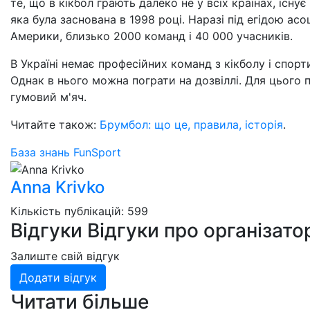
те, що в кікбол грають далеко не у всіх країнах, існу
яка була заснована в 1998 році. Наразі під егідою асо
Америки, близько 2000 команд і 40 000 учасників.
В Україні немає професійних команд з кікболу і спор
Однак в нього можна пограти на дозвіллі. Для цього 
гумовий м'яч.
Читайте також:
Брумбол: що це, правила, історія
.
База знань
FunSport
Anna Krivko
Кількість публікацій: 599
Відгуки
Відгуки про організато
Залиште свій відгук
Додати відгук
Читати більше