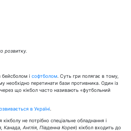
го розвитку.
з бейсболом і
софтболом
. Суть гри полягає в тому,
му необхідно перетинати бази противника. Один із
, через що кікбол часто називають «футбольний
озвивається в Україні
.
я кікболу не потрібно спеціальне обладнання і
я, Канада, Англія, Південна Корея
) кікбол входить до