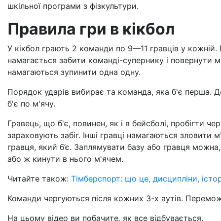
шкільної програми з фізкультури.
Правила гри в кікбол
У кікбол грають 2 команди по 9—11 гравців у кожній. 
намагається забити команді-супернику і повернути м
намагаються зупинити одна одну.
Порядок ударів вибирає та команда, яка б'є перша. Д
б'є по м'ячу.
Гравець, що б'є, повинен, як і в бейсболі, пробігти ч
зараховують забіг. Інші гравці намагаються зловити 
гравця, який б’є. Заплямувати базу або гравця можна
або ж кинути в нього м'ячем.
Читайте також:
Тімберспорт: що це, дисципліни, істор
Команди чергуються після кожних 3-х аутів. Перемож
На цьому відео ви побачите, як все відбувається.