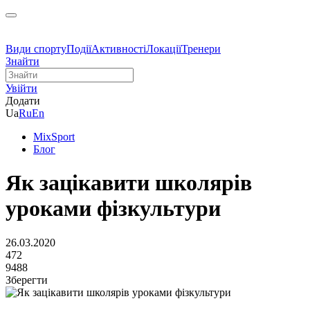
Види спорту
Події
Активності
Локації
Тренери
Знайти
Увійти
Додати
Ua
Ru
En
MixSport
Блог
Як зацікавити школярів
уроками фізкультури
26.03.2020
472
9488
Зберегти