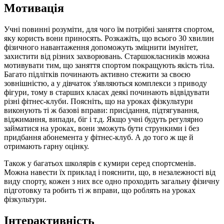
Мотивація
Учні повинні розуміти, для чого їм потрібні заняття спортом,
яку користь вони приносять. Розкажіть, що всього 30 хвилин
фізичного навантаження допоможуть зміцнити імунітет,
захистити від різних захворювань. Старшокласників можна
мотивувати тим, що заняття спортом покращують якість тіла.
Багато підлітків починають активно стежити за своєю
зовнішністю, а у дівчаток з'являються комплекси з приводу
фігури, тому в старших класах деякі починають відвідувати
різні фітнес-клуби. Поясніть, що на уроках фізкультури
виконують ті ж базові вправи: присідання, підтягування,
віджимання, випади, біг і т.д. Якщо учні будуть регулярно
займатися на уроках, вони зможуть бути стрункими і без
придбання абонемента у фітнес-клуб. А до того ж ще й
отримають гарну оцінку.
Також у багатьох школярів є кумири серед спортсменів.
Можна навести їх приклад і пояснити, що, в незалежності від
виду спорту, кожен з них все одно проходить загальну фізичну
підготовку та робить ті ж вправи, що роблять на уроках
фізкультури.
Інтерактивність