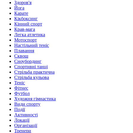
Здоров'я
Йога
Карате
Кікбоксинг
Кінний спорт
Крав-мага
Легка атлетика
Мотоспорт
Настільний теніс
Плавання
Сквош
Сноубординг
Спортивні танці
Стрільба практична
Стрільба кульова
Теніс
Фітнес
Футбол
Художня гімнастика
Види спорту
Події
Активності
Локації
Організації
Тренери