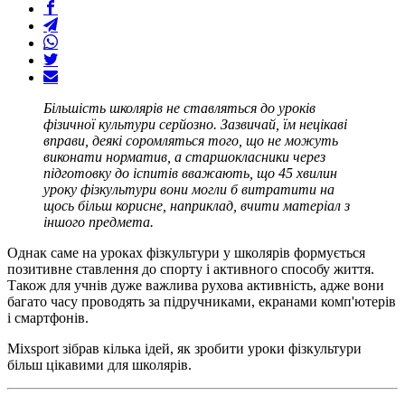
Більшість школярів не ставляться до уроків
фізичної культури серйозно. Зазвичай, їм нецікаві
вправи, деякі соромляться того, що не можуть
виконати норматив, а старшокласники через
підготовку до іспитів вважають, що 45 хвилин
уроку фізкультури вони могли б витратити на
щось більш корисне, наприклад, вчити матеріал з
іншого предмета.
Однак саме на уроках фізкультури у школярів формується
позитивне ставлення до спорту і активного способу життя.
Також для учнів дуже важлива рухова активність, адже вони
багато часу проводять за підручниками, екранами комп'ютерів
і смартфонів.
Mixsport зібрав кілька ідей, як зробити уроки фізкультури
більш цікавими для школярів.