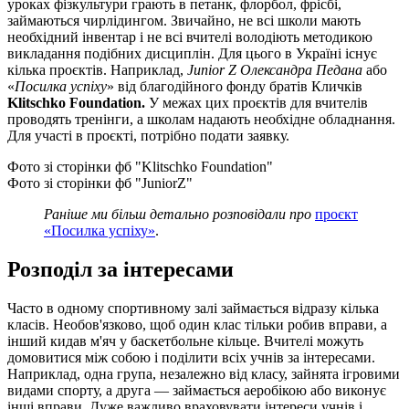
уроках фізкультури грають в петанк, флорбол, фрісбі,
займаються чирлідингом. Звичайно, не всі школи мають
необхідний інвентар і не всі вчителі володіють методикою
викладання подібних дисциплін. Для цього в Україні існує
кілька проєктів. Наприклад,
Junior Z Олександра Педана
або
«
Посилка успіху
» від благодійного фонду братів Кличків
Klitschko Foundation.
У межах цих проєктів для вчителів
проводять тренінги, а школам надають необхідне обладнання.
Для участі в проєкті, потрібно подати заявку.
Фото зі сторінки фб "Klitschko Foundation"
Фото зі сторінки фб "JuniorZ"
Раніше ми більш детально розповідали про
проєкт
«Посилка успіху»
.
Розподіл за інтересами
Часто в одному спортивному залі займається відразу кілька
класів. Необов'язково, щоб один клас тільки робив вправи, а
інший кидав м'яч у баскетбольне кільце. Вчителі можуть
домовитися між собою і поділити всіх учнів за інтересами.
Наприклад, одна група, незалежно від класу, зайнята ігровими
видами спорту, а друга — займається аеробікою або виконує
інші вправи. Дуже важливо враховувати інтереси учнів і