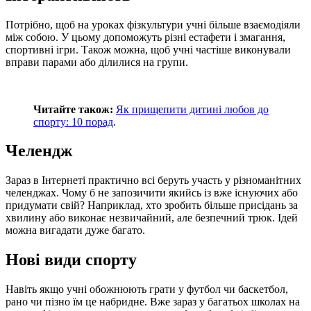
Потрібно, щоб на уроках фізкультури учні більше взаємодіяли
між собою. У цьому допоможуть різні естафети і змагання,
спортивні ігри. Також можна, щоб учні частіше виконували
вправи парами або ділилися на групи.
Читайте також:
Як прищепити дитині любов до
спорту: 10 порад
.
Челендж
Зараз в Інтернеті практично всі беруть участь у різноманітних
челенджах. Чому б не запозичити якийсь із вже існуючих або
придумати свій? Наприклад, хто зробить більше присідань за
хвилину або виконає незвичайний, але безпечний трюк. Ідей
можна вигадати дуже багато.
Нові види спорту
Навіть якщо учні обожнюють грати у футбол чи баскетбол,
рано чи пізно їм це набридне. Вже зараз у багатьох школах на