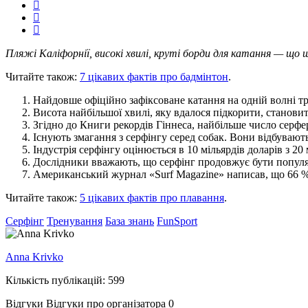
Пляжі Каліфорнії, високі хвилі, круті борди для катання — що
Читайте також:
7 цікавих фактів про бадмінтон
.
Найдовше офіційно зафіксоване катання на одній волні т
Висота найбільшої хвилі, яку вдалося підкорити, становит
Згідно до Книги рекордів Гіннеса, найбільше число серфе
Існують змагання з серфінгу серед собак. Вони відбувають
Індустрія серфінгу оцінюється в 10 мільярдів доларів з 20
Дослідники вважають, що серфінг продовжує бути популяр
Американський журнал «Surf Magazine» написав, що 66 % 
Читайте також:
5 цікавих фактів про плавання
.
Серфінг
Тренування
База знань
FunSport
Anna Krivko
Кількість публікацій: 599
Відгуки
Відгуки про організатора
0