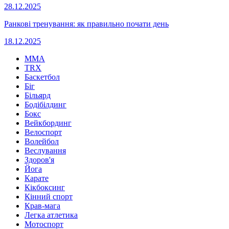
28.12.2025
Ранкові тренування: як правильно почати день
18.12.2025
MMA
TRX
Баскетбол
Біг
Більярд
Бодібілдинг
Бокс
Вейкбординг
Велоспорт
Волейбол
Веслування
Здоров'я
Йога
Карате
Кікбоксинг
Кінний спорт
Крав-мага
Легка атлетика
Мотоспорт