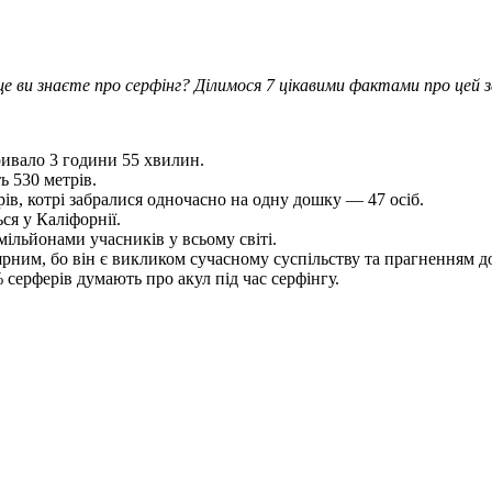
 ще ви знаєте про серфінг? Ділимося 7 цікавими фактами про цей
ривало 3 години 55 хвилин.
ь 530 метрів.
рів, котрі забралися одночасно на одну дошку — 47 осіб.
ся у Каліфорнії.
 мільйонами учасників у всьому світі.
ним, бо він є викликом сучасному суспільству та прагненням до 
серферів думають про акул під час серфінгу.