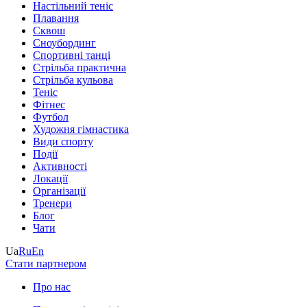
Настільний теніс
Плавання
Сквош
Сноубординг
Спортивні танці
Стрільба практична
Стрільба кульова
Теніс
Фітнес
Футбол
Художня гімнастика
Види спорту
Події
Активності
Локації
Організації
Тренери
Блог
Чати
Ua
Ru
En
Стати партнером
Про нас