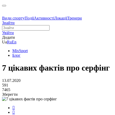
Види спорту
Події
Активності
Локації
Тренери
Знайти
Увійти
Додати
Ua
Ru
En
MixSport
Блог
7 цікавих фактів про серфінг
13.07.2020
591
7465
Зберегти