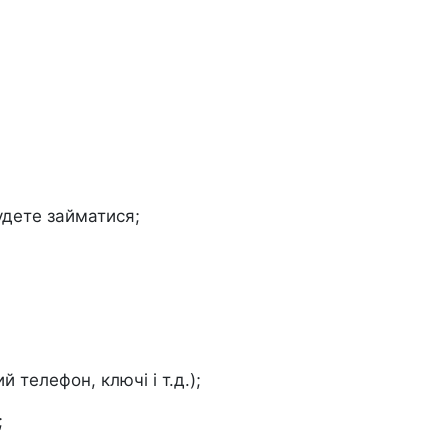
удете займатися;
 телефон, ключі і т.д.);
;