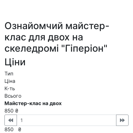
Ознайомчий майстер-
клас для двох на
скеледромі "Гіперіон"
Ціни
Тип
Ціна
К-ть
Всього
Майстер-клас на двох
850 ₴
850
₴