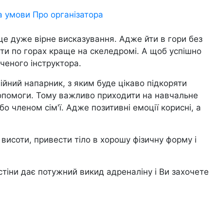
а умови
Про організатора
І це дуже вірне висказування. Адже йти в гори без
ити по горах краще на скеледромі. А щоб успішно
ченого інструктора.
ійний напарник, з яким буде цікаво підкоряти
допомоги. Тому важливо приходити на навчальне
о членом сім'ї. Адже позитивні емоції корисні, а
исоти, привести тіло в хорошу фізичну форму і
тіни дає потужний викид адреналіну і Ви захочете