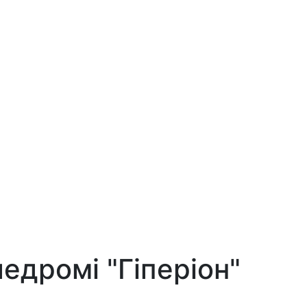
едромі "Гіперіон"