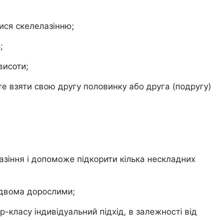
ися скелелазінню;
;
висоти;
е взяти свою другу половинку або друга (подругу)
лазіння і допоможе підкорити кілька нескладних
 двома дорослими;
-класу індивідуальний підхід, в залежності від