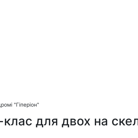
омі "Гіперіон"
лас для двох на скел