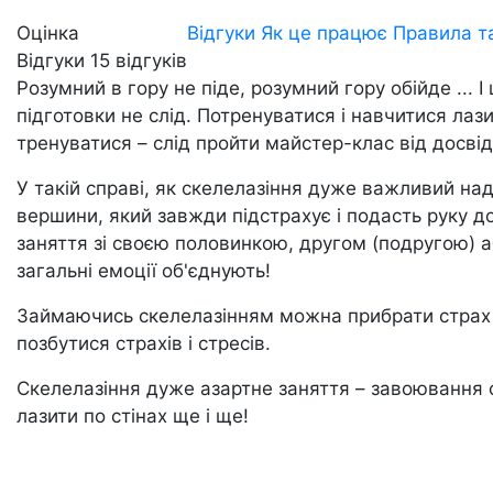
Оцінка
Відгуки
Як це працює
Правила т
Відгуки
15
відгуків
Розумний в гору не піде, розумний гору обійде ... 
підготовки не слід. Потренуватися і навчитися лаз
тренуватися – слід пройти майстер-клас від досвід
У такій справі, як скелелазіння дуже важливий над
вершини, який завжди підстрахує і подасть руку 
заняття зі своєю половинкою, другом (подругою) аб
загальні емоції об'єднують!
Займаючись скелелазінням можна прибрати страх в
позбутися страхів і стресів.
Скелелазіння дуже азартне заняття – завоювання с
лазити по стінах ще і ще!