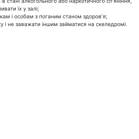
в стані алкогольного або наркотичного сп'яніння,
ивати їх у залі;
кам і особам з поганим станом здоров'я;
 і не заважати іншим займатися на скеледромі.