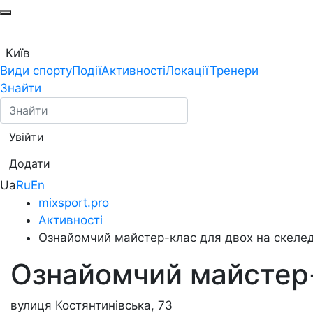
Київ
Види спорту
Події
Активності
Локації
Тренери
Знайти
Увійти
Додати
Ua
Ru
En
mixsport.pro
Активності
Ознайомчий майстер-клас для двох на скеледр
Ознайомчий майстер-к
вулиця Костянтинівська, 73