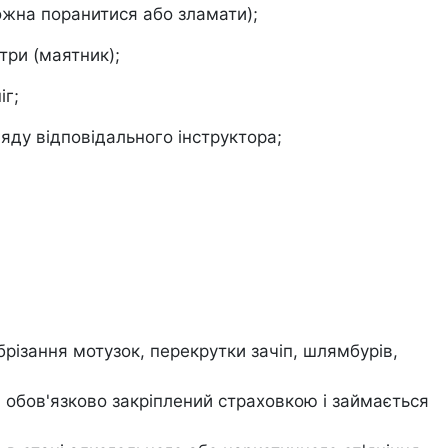
ожна поранитися або зламати);
етри (маятник);
іг;
ляду відповідального інструктора;
різання мотузок, перекрутки зачіп, шлямбурів,
обов'язково закріплений страховкою і займається