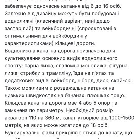
забезпечує одночасне катання від 6 до 16 осіб.
Залежно від дизайну можуть бути побудовані
воднолижні (класичний варіант, нині дещо
застарілий) та вейкбордичні (спроєктовані з
оптимальними для вейкбордингу
характеристиками) кільцеві дороги.
Воднолижна канатна дорога призначена для
культивування основних видів воднолижного
спорту: парна лижа, слаломна монолижа, фігурна
лижа, стрибки з трампліну, їзда на п'ятах та
додаткових видів: вейкборд, ніборд, диск, скай-скі.
Також можливим є розважальне катання на
низьких швидкостях на бананах, плюшках тощо.
Кільцева канатна дорога має 4 або 5 опор та
замкнена по периметру. Необхідний розмір
акваторії 110 на 360 м, канат утворює від 1000-1500
метрів, на яких може кататися до 18 осіб.
Буксирувальні фали прикріплюються до канату, що