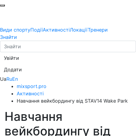
Види спорту
Події
Активності
Локації
Тренери
Знайти
Увійти
Додати
Ua
Ru
En
mixsport.pro
Активності
Навчання вейкбордингу від STAV14 Wake Park
Навчання
вейкбордингу від