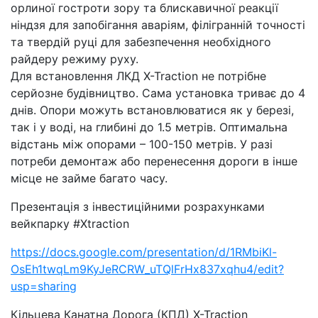
орлиної гостроти зору та блискавичної реакції
ніндзя для запобігання аваріям, філігранній точності
та твердій руці для забезпечення необхідного
райдеру режиму руху.
Для встановлення ЛКД X-Traction не потрібне
серйозне будівництво. Сама установка триває до 4
днів. Опори можуть встановлюватися як у березі,
так і у воді, на глибині до 1.5 метрів. Оптимальна
відстань між опорами – 100-150 метрів. У разі
потреби демонтаж або перенесення дороги в інше
місце не займе багато часу.
Презентація з інвестиційними розрахунками
вейкпарку #Xtraction
https://docs.google.com/presentation/d/1RMbiKl-
OsEh1twqLm9KyJeRCRW_uTQlFrHx837xqhu4/edit?
usp=sharing
Кільцева Канатна Дорога (КПД) X-Traction