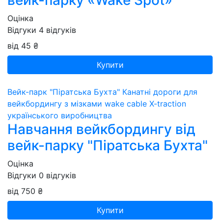
вейк-парку «Wake Spot»
Оцінка
Відгуки
4
відгуків
від 45 ₴
Купити
Вейк-парк "Піратська Бухта"
Канатні дороги для
вейкбордингу з мізками wake cable X-traction
українського виробництва
Навчання вейкбордингу від
вейк-парку "Піратська Бухта"
Оцінка
Відгуки
0
відгуків
від 750 ₴
Купити