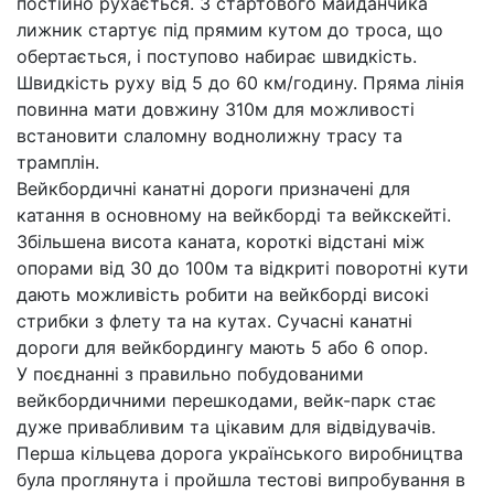
постійно рухається. З стартового майданчика
лижник стартує під прямим кутом до троса, що
обертається, і поступово набирає швидкість.
Швидкість руху від 5 до 60 км/годину. Пряма лінія
повинна мати довжину 310м для можливості
встановити слаломну воднолижну трасу та
трамплін.
Вейкбордичні канатні дороги призначені для
катання в основному на вейкборді та вейкскейті.
Збільшена висота каната, короткі відстані між
опорами від 30 до 100м та відкриті поворотні кути
дають можливість робити на вейкборді високі
стрибки з флету та на кутах. Сучасні канатні
дороги для вейкбордингу мають 5 або 6 опор.
У поєднанні з правильно побудованими
вейкбордичними перешкодами, вейк-парк стає
дуже привабливим та цікавим для відвідувачів.
Перша кільцева дорога українського виробництва
була проглянута і пройшла тестові випробування в