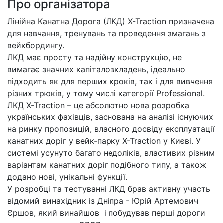
Про організатора
Лінійна Канатна Дорога (ЛКД) X-Traction призначена
для навчання, тренувань та проведення змагань з
вейкбордингу.
ЛКД має просту та надійну конструкцію, не
вимагає значних капіталовкладень, ідеально
підходить як для перших кроків, так і для вивчення
різних трюків, у тому числі категорії Professional.
ЛКД X-Traction – це абсолютно нова розробка
українських фахівців, заснована на аналізі існуючих
на ринку пропозицій, власного досвіду експлуатації
канатних доріг у вейк-парку X-Traction у Києві. У
системі усунуто багато недоліків, властивих різним
варіантам канатних доріг подібного типу, а також
додано нові, унікальні функції.
У розробці та тестуванні ЛКД брав активну участь
відомий винахідник із Дніпра - Юрій Артемович
Єршов, який винайшов і побудував перші дороги