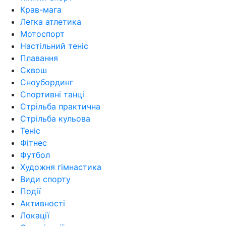
Крав-мага
Легка атлетика
Мотоспорт
Настільний теніс
Плавання
Сквош
Сноубординг
Спортивні танці
Стрільба практична
Стрільба кульова
Теніс
Фітнес
Футбол
Художня гімнастика
Види спорту
Події
Активності
Локації