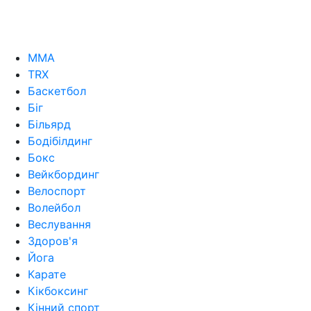
MMA
TRX
Баскетбол
Біг
Більярд
Бодібілдинг
Бокс
Вейкбординг
Велоспорт
Волейбол
Веслування
Здоров'я
Йога
Карате
Кікбоксинг
Кінний спорт