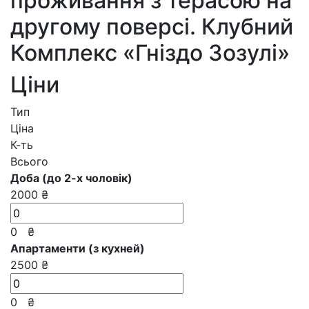
проживання з терасою на
другому поверсі. Клубний
Комплекс «Гніздо Зозулі»
Ціни
Тип
Ціна
К-ть
Всього
Доба (до 2-х чоловік)
2000 ₴
0
₴
Апартаменти (з кухней)
2500 ₴
0
₴