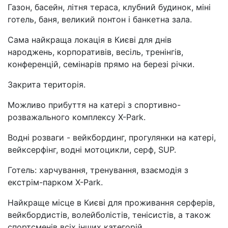
Газон, басейн, літня тераса, клубний будинок, міні
готель, баня, великий понтон і банкетна зала.
Сама найкраща локація в Києві для днів
народжень, корпоративів, весіль, тренінгів,
конференцій, семінарів прямо на березі річки.
Закрита територія.
Можливо прибуття на катері з спортивно-
розважального комплексу X-Park.
Водні розваги - вейкбординг, прогулянки на катері,
вейксерфінг, водні мотоцикли, серф, SUP.
Готель: харчування, тренування, взаємодія з
екстрім-парком X-Park.
Найкраще місце в Києві для проживання серферів,
вейкбордистів, волейболістів, тенісистів, а також
спортсменів всіх інших категорій.