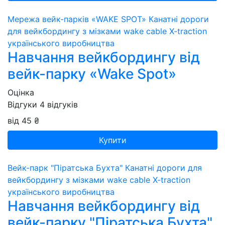
Мережа вейк-парків «WAKE SPOT»
Канатні дороги
для вейкбордингу з мізками wake cable X-traction
українського виробництва
Навчання вейкбордингу від
вейк-парку «Wake Spot»
Оцінка
Відгуки
4
відгуків
від 45 ₴
Купити
Вейк-парк "Піратська Бухта"
Канатні дороги для
вейкбордингу з мізками wake cable X-traction
українського виробництва
Навчання вейкбордингу від
вейк-парку "Піратська Бухта"