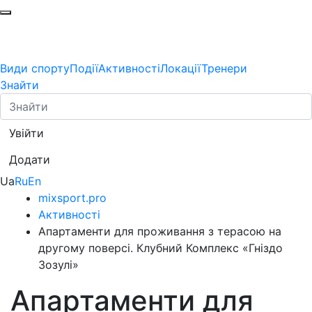
Види спорту
Події
Активності
Локації
Тренери
Знайти
Увійти
Додати
Ua
Ru
En
mixsport.pro
Активності
Апартаменти для проживання з терасою на
другому поверсі. Клубний Комплекс «Гніздо
Зозулі»
Апартаменти для