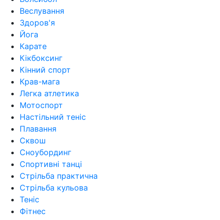
Веслування
Здоров'я
Йога
Карате
Кікбоксинг
Кінний спорт
Крав-мага
Легка атлетика
Мотоспорт
Настільний теніс
Плавання
Сквош
Сноубординг
Спортивні танці
Стрільба практична
Стрільба кульова
Теніс
Фітнес