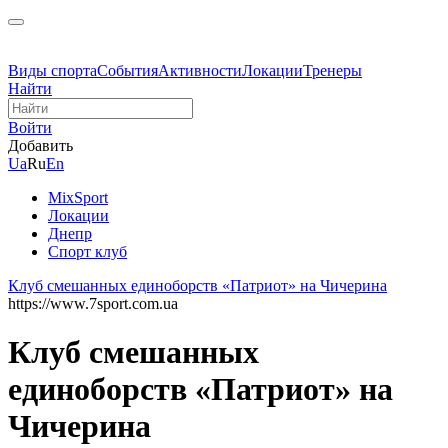
Виды спорта
События
Активности
Локации
Тренеры
Найти
Войти
Добавить
Ua
Ru
En
MixSport
Локации
Днепр
Спорт клуб
Клуб смешанных единоборств «Патриот» на Чичерина
https://www.7sport.com.ua
Клуб смешанных
единоборств «Патриот» на
Чичерина