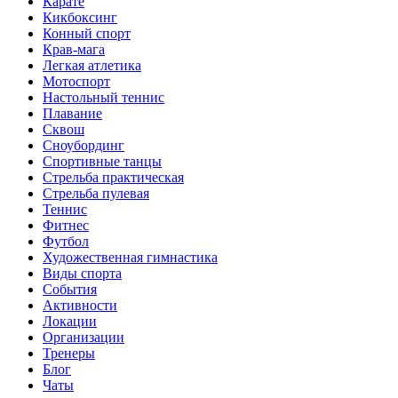
Карате
Кикбоксинг
Конный спорт
Крав-мага
Легкая атлетика
Мотоспорт
Настольный теннис
Плавание
Сквош
Сноубординг
Спортивные танцы
Стрельба практическая
Стрельба пулевая
Теннис
Фитнес
Футбол
Художественная гимнастика
Виды спорта
События
Активности
Локации
Организации
Тренеры
Блог
Чаты