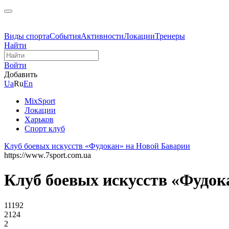
Виды спорта
События
Активности
Локации
Тренеры
Найти
Войти
Добавить
Ua
Ru
En
MixSport
Локации
Харьков
Спорт клуб
Клуб боевых искусств «Фудокан» на Новой Баварии
https://www.7sport.com.ua
Клуб боевых искусств «Фудок
11192
2124
2