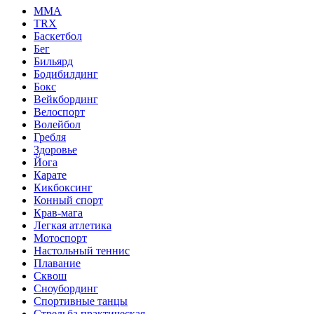
MMA
TRX
Баскетбол
Бег
Бильярд
Бодибилдинг
Бокс
Вейкбординг
Велоспорт
Волейбол
Гребля
Здоровье
Йога
Карате
Кикбоксинг
Конный спорт
Крав-мага
Легкая атлетика
Мотоспорт
Настольный теннис
Плавание
Сквош
Сноубординг
Спортивные танцы
Стрельба практическая