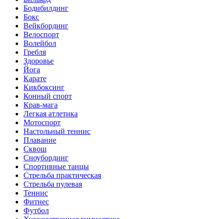
Бодибилдинг
Бокс
Вейкбординг
Велоспорт
Волейбол
Гребля
Здоровье
Йога
Карате
Кикбоксинг
Конный спорт
Крав-мага
Легкая атлетика
Мотоспорт
Настольный теннис
Плавание
Сквош
Сноубординг
Спортивные танцы
Стрельба практическая
Стрельба пулевая
Теннис
Фитнес
Футбол