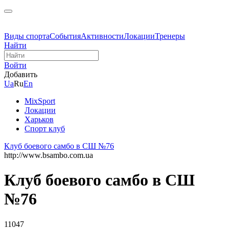
Виды спорта
События
Активности
Локации
Тренеры
Найти
Войти
Добавить
Ua
Ru
En
MixSport
Локации
Харьков
Спорт клуб
Клуб боевого самбо в СШ №76
http://www.bsambo.com.ua
Клуб боевого самбо в СШ
№76
11047