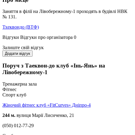
Заняття в філії на Лівобережному-1 проходять в будівлі НВК
№ 131.
Тхеквондо (ВТФ)
Відгуки
Відгуки про організатора
0
Залиште свій відгук
Додати відгук
Поруч з Таеквон-до клуб «Інь-Янь» на
Лівобережному-1
Тренажерна зала
Фітнес
Спорт клуб
Жіночий фітнес клуб «FitCurves» Дніпро-4
244 м.
вулиця Марії Лисиченко, 21
(050) 012-77-29