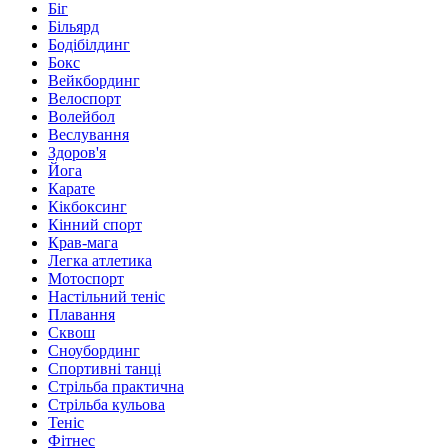
Біг
Більярд
Бодібілдинг
Бокс
Вейкбординг
Велоспорт
Волейбол
Веслування
Здоров'я
Йога
Карате
Кікбоксинг
Кінний спорт
Крав-мага
Легка атлетика
Мотоспорт
Настільний теніс
Плавання
Сквош
Сноубординг
Спортивні танці
Стрільба практична
Стрільба кульова
Теніс
Фітнес