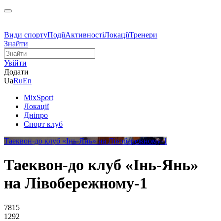
Види спорту
Події
Активності
Локації
Тренери
Знайти
Увійти
Додати
Ua
Ru
En
MixSport
Локації
Дніпро
Спорт клуб
Таеквон-до клуб «Інь-Янь» на Лівобережному-1
Таеквон-до клуб «Інь-Янь»
на Лівобережному-1
7815
1292