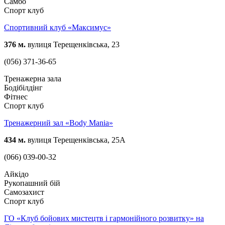
Самбо
Спорт клуб
Спортивний клуб «Максимус»
376 м.
вулиця Терещенківська, 23
(056) 371-36-65
Тренажерна зала
Бодібілдінг
Фітнес
Спорт клуб
Тренажeрний зал «Body Mania»
434 м.
вулиця Терещенківська, 25А
(066) 039-00-32
Айкідо
Рукопашний бій
Самозахист
Спорт клуб
ГО «Клуб бойових мистецтв і гармонійного розвитку» на