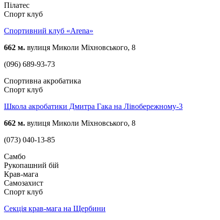
Пілатес
Спорт клуб
Спортивний клуб «Arena»
662 м.
вулиця Миколи Міхновського, 8
(096) 689-93-73
Спортивна акробатика
Спорт клуб
Школа акробатики Дмитра Гака на Лівобережному-3
662 м.
вулиця Миколи Міхновського, 8
(073) 040-13-85
Самбо
Рукопашний бій
Крав-мага
Самозахист
Спорт клуб
Секція крав-мага на Щербини