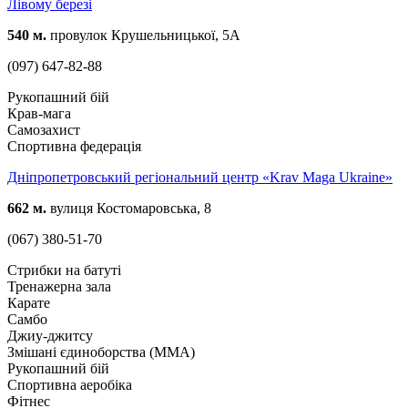
Лівому березі
540 м.
провулок Крушельницької, 5А
(097) 647-82-88
Рукопашний бій
Крав-мага
Самозахист
Спортивна федерація
Дніпропетровський регіональний центр «Krav Maga Ukraine»
662 м.
вулиця Костомаровська, 8
(067) 380-51-70
Стрибки на батуті
Тренажерна зала
Карате
Самбо
Джиу-джитсу
Змішані єдиноборства (ММА)
Рукопашний бій
Спортивна аеробіка
Фітнес