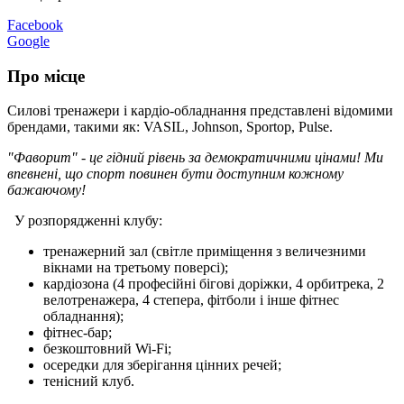
Facebook
Google
Про місце
Силові тренажери і кардіо-обладнання представлені відомими
брендами, такими як: VASIL, Johnson, Sportop, Pulse.
"Фаворит" - це гідний рівень за демократичними цінами! Ми
впевнені, що спорт повинен бути доступним кожному
бажаючому!
У розпорядженні клубу:
тренажерний зал (світле приміщення з величезними
вікнами на третьому поверсі);
кардіозона (4 професійні бігові доріжки, 4 орбитрека, 2
велотренажера, 4 степера, фітболи і інше фітнес
обладнання);
фітнес-бар;
безкоштовний Wi-Fi;
осередки для зберігання цінних речей;
тенісний клуб.