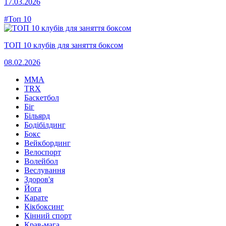
17.03.2026
#Топ 10
ТОП 10 клубів для заняття боксом
08.02.2026
MMA
TRX
Баскетбол
Біг
Більярд
Бодібілдинг
Бокс
Вейкбординг
Велоспорт
Волейбол
Веслування
Здоров'я
Йога
Карате
Кікбоксинг
Кінний спорт
Крав-мага