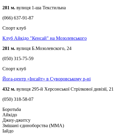
281 м.
вулиця 1-ша Текстильна
(066) 637-91-87
Спорт клуб
Клуб Айкідо "Кенсай" на Мозолевського
281 м.
вулиця Б.Мозолевского, 24
(050) 315-75-59
Спорт клуб
Йога-центр «Інсайт» в Суворовському р-ні
432 м.
вулиця 295-й Херсонської Стрілкової дивізії, 21
(050) 318-58-07
Боротьба
Айкідо
Джиу-джитсу
Змішані єдиноборства (ММА)
Іайдо