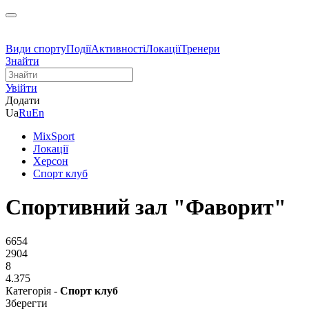
Види спорту
Події
Активності
Локації
Тренери
Знайти
Увійти
Додати
Ua
Ru
En
MixSport
Локації
Херсон
Спорт клуб
Спортивний зал "Фаворит"
6654
2904
8
4.375
Категорія -
Спорт клуб
Зберегти