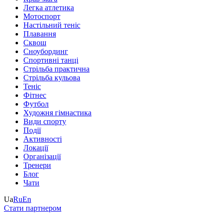
Легка атлетика
Мотоспорт
Настільний теніс
Плавання
Сквош
Сноубординг
Спортивні танці
Стрільба практична
Стрільба кульова
Теніс
Фітнес
Футбол
Художня гімнастика
Види спорту
Події
Активності
Локації
Організації
Тренери
Блог
Чати
Ua
Ru
En
Стати партнером