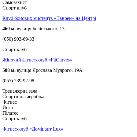
Самозахист
Спорт клуб
Клуб бойових мистецтв «Танрен» на Центрі
460 м.
вулиця Бєлінського, 13
(050) 903-69-33
Спорт клуб
Жіночий фітнес-клуб «FitCurves»
508 м.
вулиця Ярослава Мудрого, 19А
(055) 239-92-98
Тренажерна зала
Спортивна аеробіка
Фітнес
Йога
Пілатес
Спорт клуб
Фітнес-клуб «Домінант Lux»