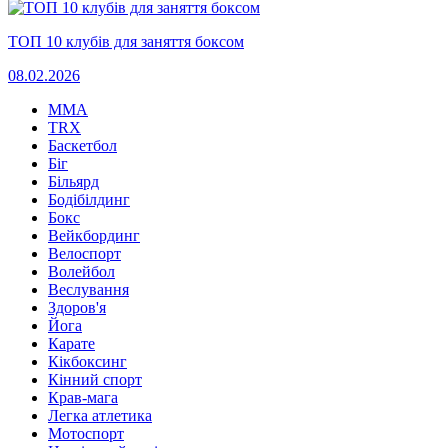
ТОП 10 клубів для заняття боксом
08.02.2026
MMA
TRX
Баскетбол
Біг
Більярд
Бодібілдинг
Бокс
Вейкбординг
Велоспорт
Волейбол
Веслування
Здоров'я
Йога
Карате
Кікбоксинг
Кінний спорт
Крав-мага
Легка атлетика
Мотоспорт