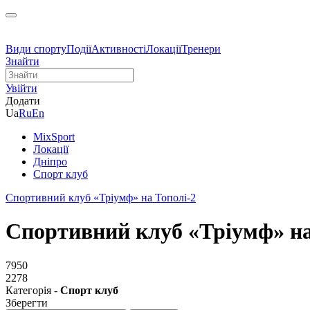
Види спорту
Події
Активності
Локації
Тренери
Знайти
Увійти
Додати
Ua
Ru
En
MixSport
Локації
Дніпро
Спорт клуб
Спортивний клуб «Тріумф» на Тополі-2
Спортивний клуб «Тріумф» на
7950
2278
Категорія -
Спорт клуб
Зберегти