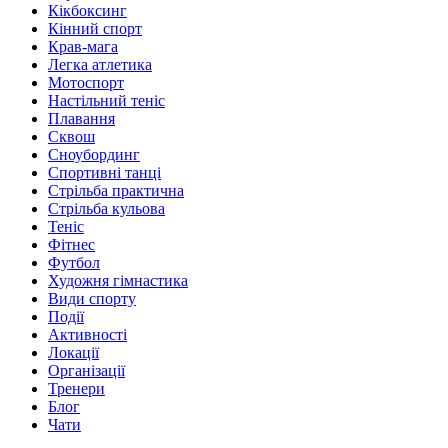
Кікбоксинг
Кінний спорт
Крав-мага
Легка атлетика
Мотоспорт
Настільний теніс
Плавання
Сквош
Сноубординг
Спортивні танці
Стрільба практична
Стрільба кульова
Теніс
Фітнес
Футбол
Художня гімнастика
Види спорту
Події
Активності
Локації
Організації
Тренери
Блог
Чати