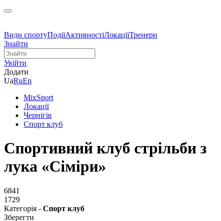
Види спорту
Події
Активності
Локації
Тренери
Знайти
Увійти
Додати
Ua
Ru
En
MixSport
Локації
Чернігів
Спорт клуб
Спортивний клуб стрільби з
лука «Сіміри»
6841
1729
Категорія -
Спорт клуб
Зберегти