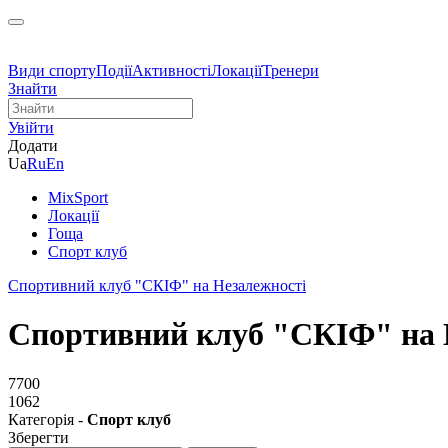
Види спорту
Події
Активності
Локації
Тренери
Знайти
Увійти
Додати
Ua
Ru
En
MixSport
Локації
Гоща
Спорт клуб
Спортивний клуб "СКІФ" на Незалежності
Спортивний клуб "СКІФ" на 
7700
1062
Категорія -
Спорт клуб
Зберегти