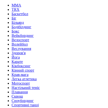
MMA
TRX
Баскетбол
Біг
Більярд
Бодібілдинг
Бокс
Вейкбординг
Велоспорт
Волейбол
Веслування
Здоров'я
Йога
Карате
Кікбоксинг
Кінний спорт
Крав-мага
Легка атлетика
Мотоспорт
Настільний теніс
Плавання
Сквош
Сноубординг
Спортивні танці