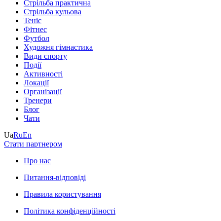
Стрільба практична
Стрільба кульова
Теніс
Фітнес
Футбол
Художня гімнастика
Види спорту
Події
Активності
Локації
Організації
Тренери
Блог
Чати
Ua
Ru
En
Стати партнером
Про нас
Питання-відповіді
Правила користування
Політика конфіденційності