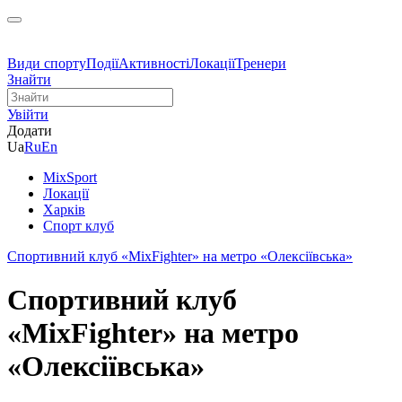
Види спорту
Події
Активності
Локації
Тренери
Знайти
Увійти
Додати
Ua
Ru
En
MixSport
Локації
Харків
Спорт клуб
Спортивний клуб «MixFighter» на метро «Олексіївська»
Спортивний клуб
«MixFighter» на метро
«Олексіївська»