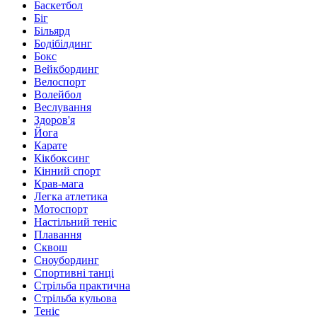
Баскетбол
Біг
Більярд
Бодібілдинг
Бокс
Вейкбординг
Велоспорт
Волейбол
Веслування
Здоров'я
Йога
Карате
Кікбоксинг
Кінний спорт
Крав-мага
Легка атлетика
Мотоспорт
Настільний теніс
Плавання
Сквош
Сноубординг
Спортивні танці
Стрільба практична
Стрільба кульова
Теніс