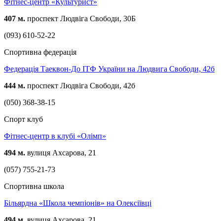
Фітнес-центр «Культурист»
407 м.
проспект Людвіга Свободи, 30Б
(093) 610-52-22
Спортивна федерація
Федерація Таеквон-До ІТФ України на Людвига Свободи, 42б
444 м.
проспект Людвіга Свободи, 42б
(050) 368-38-15
Спорт клуб
Фітнес-центр в клубі «Олімп»
494 м.
вулиця Ахсарова, 21
(057) 755-21-73
Спортивна школа
Більярдна «Школа чемпіонів» на Олексіївці
494 м.
вулиця Ахсарова, 21