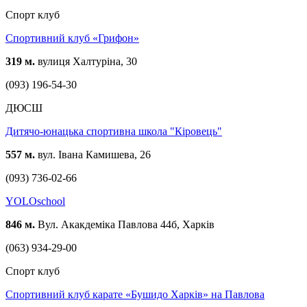
Спорт клуб
Спортивний клуб «Грифон»
319 м.
вулиця Халтуріна, 30
(093) 196-54-30
ДЮСШ
Дитячо-юнацька спортивна школа "Кіровець"
557 м.
вул. Івана Камишева, 26
(093) 736-02-66
YOLOschool
846 м.
Вул. Акакдеміка Павлова 44б, Харків
(063) 934-29-00
Спорт клуб
Спортивний клуб карате «Бушидо Харків» на Павлова