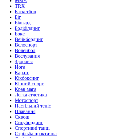
MMA
TRX
Баскетбол
Біг
Більярд
Бодібілдинг
Бокс
Вейкбординг
Велоспорт
Волейбол
Веслування
Здоров'я
Йога
Карате
Кікбоксинг
Кінний спорт
Крав-мага
Легка атлетика
Мотоспорт
Настільний теніс
Плавання
Сквош
Сноубординг
Спортивні танці
Стрільба практична