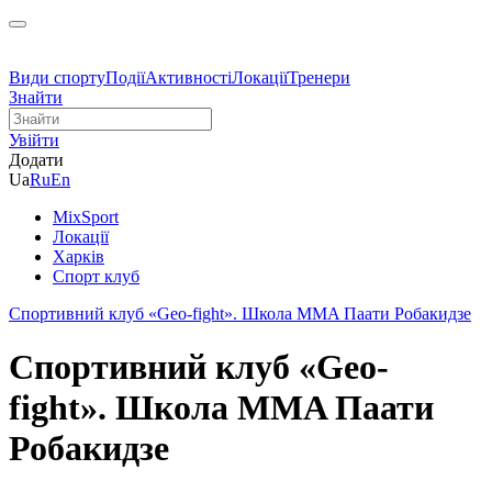
Види спорту
Події
Активності
Локації
Тренери
Знайти
Увійти
Додати
Ua
Ru
En
MixSport
Локації
Харків
Спорт клуб
Спортивний клуб «Geo-fight». Школа MMA Паати Робакидзе
Спортивний клуб «Geo-
fight». Школа MMA Паати
Робакидзе