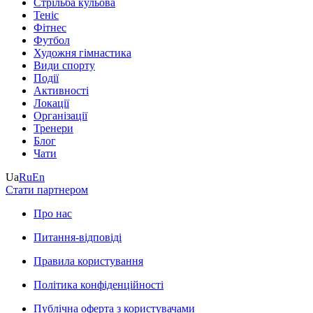
Стрільба кульова
Теніс
Фітнес
Футбол
Художня гімнастика
Види спорту
Події
Активності
Локації
Організації
Тренери
Блог
Чати
Ua
Ru
En
Стати партнером
Про нас
Питання-відповіді
Правила користування
Політика конфіденційності
Публічна оферта з користувачами