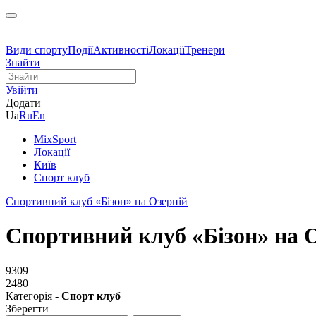
Види спорту
Події
Активності
Локації
Тренери
Знайти
Увійти
Додати
Ua
Ru
En
MixSport
Локації
Київ
Спорт клуб
Спортивний клуб «Бізон» на Озерній
Спортивний клуб «Бізон» на 
9309
2480
Категорія -
Спорт клуб
Зберегти