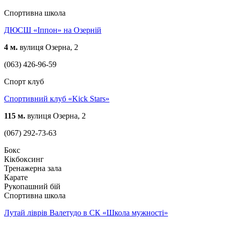
Спортивна школа
ДЮСШ «Іппон» на Озерній
4 м.
вулиця Озерна, 2
(063) 426-96-59
Спорт клуб
Спортивний клуб «Kick Stars»
115 м.
вулиця Озерна, 2
(067) 292-73-63
Бокс
Кікбоксинг
Тренажерна зала
Карате
Рукопашний бій
Спортивна школа
Лутай ліврів Валетудо в СК «Школа мужності»