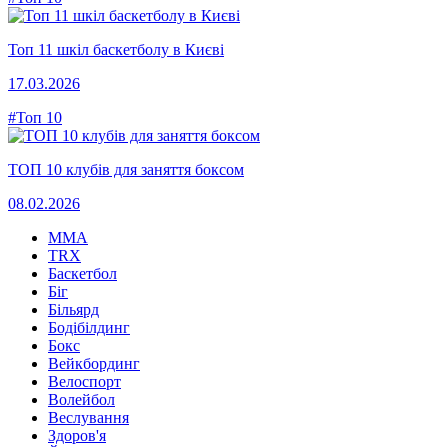
Топ 11 шкіл баскетболу в Києві
17.03.2026
#Топ 10
ТОП 10 клубів для заняття боксом
08.02.2026
MMA
TRX
Баскетбол
Біг
Більярд
Бодібілдинг
Бокс
Вейкбординг
Велоспорт
Волейбол
Веслування
Здоров'я