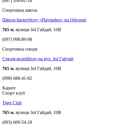
(067) 209-81-18
Спортивна школа
Школа баскетболу «Playmaker» на Оболоні
765 м.
вулиця Зої Гайдай, 10В
(097) 998-89-98
Спортивна секція
Секція волейболу на вул. Зої Гайдай
765 м.
вулиця Зої Гайдай, 10В
(098) 688-41-82
Карате
Спорт клуб
Tiger Club
765 м.
вулиця Зої Гайдай, 10В
(093) 609-54-18