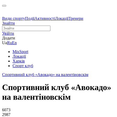
Види спорту
Події
Активності
Локації
Тренери
Знайти
Увійти
Додати
Ua
Ru
En
MixSport
Локації
Харків
Спорт клуб
Спортивний клуб «Авокадо» на валентіновскім
Спортивний клуб «Авокадо»
на валентіновскім
6073
2987