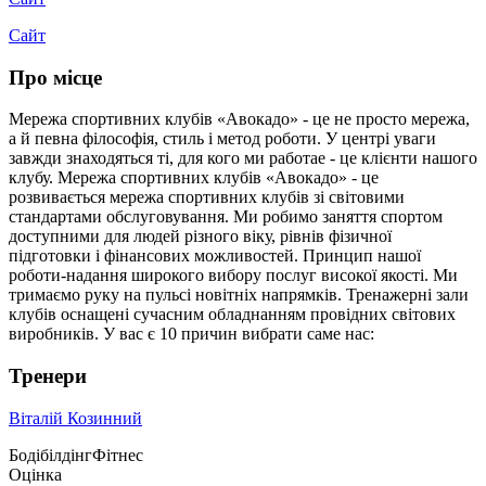
Сайт
Про місце
Мережа спортивних клубів «Авокадо» - це не просто мережа,
а й певна філософія, стиль і метод роботи. У центрі уваги
завжди знаходяться ті, для кого ми работае - це клієнти нашого
клубу. Мережа спортивних клубів «Авокадо» - це
розвивається мережа спортивних клубів зі світовими
стандартами обслуговування. Ми робимо заняття спортом
доступними для людей різного віку, рівнів фізичної
підготовки і фінансових можливостей. Принцип нашої
роботи-надання широкого вибору послуг високої якості. Ми
тримаємо руку на пульсі новітніх напрямків. Тренажерні зали
клубів оснащені сучасним обладнанням провідних світових
виробників. У вас є 10 причин вибрати саме нас:
Тренери
Віталій Козинний
Бодібілдінг
Фітнес
Оцінка