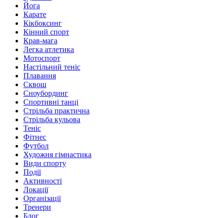
Йога
Карате
Кікбоксинг
Кінний спорт
Крав-мага
Легка атлетика
Мотоспорт
Настільний теніс
Плавання
Сквош
Сноубординг
Спортивні танці
Стрільба практична
Стрільба кульова
Теніс
Фітнес
Футбол
Художня гімнастика
Види спорту
Події
Активності
Локації
Організації
Тренери
Блог