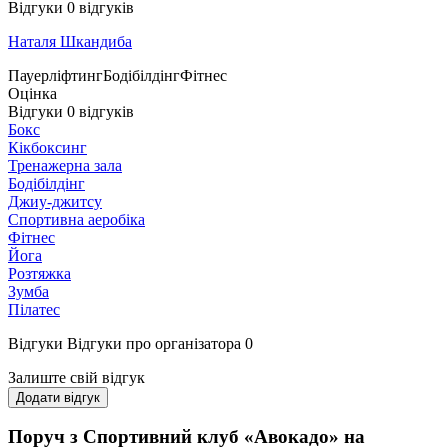
Відгуки
0
відгуків
Наталя Шкандиба
Пауерліфтинг
Бодібілдінг
Фітнес
Оцінка
Відгуки
0
відгуків
Бокс
Кікбоксинг
Тренажерна зала
Бодібілдінг
Джиу-джитсу
Спортивна аеробіка
Фітнес
Йога
Розтяжка
Зумба
Пілатес
Відгуки
Відгуки про організатора
0
Залиште свій відгук
Додати відгук
Поруч з Спортивний клуб «Авокадо» на