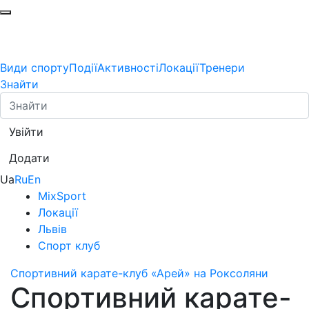
Види спорту
Події
Активності
Локації
Тренери
Знайти
Увійти
Додати
Ua
Ru
En
MixSport
Локації
Львів
Спорт клуб
Спортивний карате-клуб «Арей» на Роксоляни
Спортивний карате-