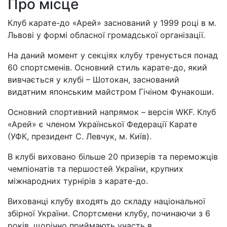
Про місце
Клуб карате-до «Арей» заснований у 1999 році в м.
Львові у формі обласної громадської організації.
На даний момент у секціях клубу тренується понад
60 спортсменів. Основний стиль карате-до, який
вивчається у клубі – Шотокан, заснований
видатним японським майстром Гічіном Фунакоши.
Основний спортивний напрямок – версія WKF. Клуб
«Арей» є членом Української Федерації Карате
(УФК, президент С. Левчук, м. Київ).
В клубі виховано більше 20 призерів та переможців
чемпіонатів та першостей України, крупних
міжнародних турнірів з карате-до.
Вихованці клубу входять до складу національної
збірної України. Спортсмени клубу, починаючи з 6
років, щорічно приймають участь в