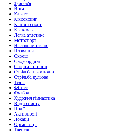
Здоров'я
Йога
Карате
Кікбоксинг
Кінний спорт
Крав-мага
Легка атлетика
Мотоспорт
Настільний теніс
Плавання
Сквош
Сноубординг
Спортивні танці
Стрільба практична
Стрільба кульова
Теніс
Фітнес
Футбол
Художня гімнастика
Види спорту
Події
Активності
Локації
Організації
Тренери