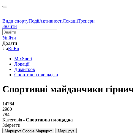
Види спорту
Події
Активності
Локації
Тренери
Знайти
Увійти
Додати
Ua
Ru
En
MixSport
Локації
Димитров
Спортивна площадка
Спортивні майданчики гірнич
14764
2980
784
Категорія -
Спортивна площадка
Зберегти
Маршрут Google
Маршрут
Маршрут