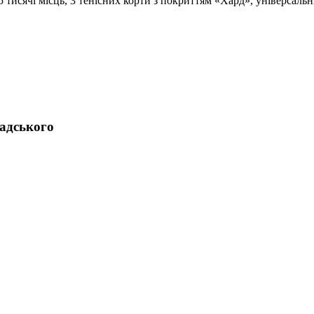
5 тисячі місць, 3 тенісних корти з покриттям «Хард», універсальн
адського