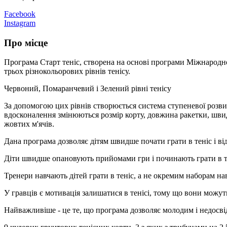
Facebook
Instagram
Про місце
Програма Старт теніс, створена на основі програми Міжнародної
трьох різнокольорових рівнів тенісу.
Червоний, Помаранчевий і Зелений рівні тенісу
За допомогою цих рівнів створюється система ступеневої розвит
вдосконалення змінюються розмір корту, довжина ракетки, швид
жовтих м'ячів.
Дана програма дозволяє дітям швидше почати грати в теніс і від
Діти швидше опановують прийомами гри і починають грати в т
Тренери навчають дітей грати в теніс, а не окремим наборам на
У гравців є мотивація залишатися в тенісі, тому що вони можут
Найважливіше - це те, що програма дозволяє молодим і недосві