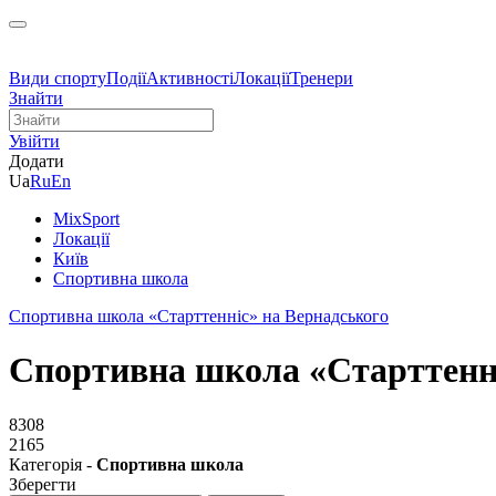
Види спорту
Події
Активності
Локації
Тренери
Знайти
Увійти
Додати
Ua
Ru
En
MixSport
Локації
Київ
Спортивна школа
Спортивна школа «Старттенніс» на Вернадського
Спортивна школа «Старттенні
8308
2165
Категорія -
Спортивна школа
Зберегти