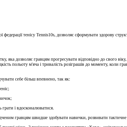
 федерації тенісу Tennis10s, дозволяє сформувати здорову струк
ку, яка дозволяє гравцям прогресувати відповідно до свого віку,
кість польоту м'яча і тривалість розіграшів до моменту, коли гр
чувати себе більш впевнено, так як:
еніс;
вичок;
ь грати і вдосконалюватися.
дченим гравцям швидше здобувати навички, розвивати тактичне м