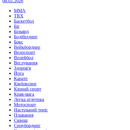
08.02.2026
MMA
TRX
Баскетбол
Біг
Більярд
Бодібілдинг
Бокс
Вейкбординг
Велоспорт
Волейбол
Веслування
Здоров'я
Йога
Карате
Кікбоксинг
Кінний спорт
Крав-мага
Легка атлетика
Мотоспорт
Настільний теніс
Плавання
Сквош
Сноубординг