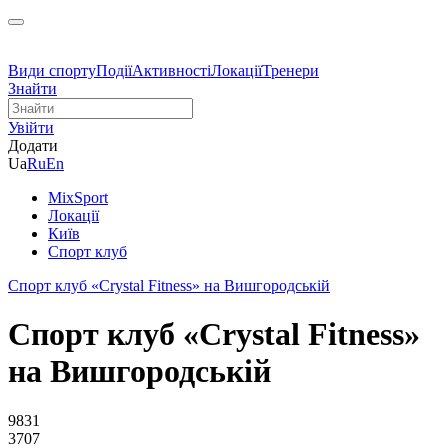
Види спорту
Події
Активності
Локації
Тренери
Знайти
Увійти
Додати
Ua
Ru
En
MixSport
Локації
Київ
Спорт клуб
Спорт клуб «Crystal Fitness» на Вишгородській
Спорт клуб «Crystal Fitness»
на Вишгородській
9831
3707