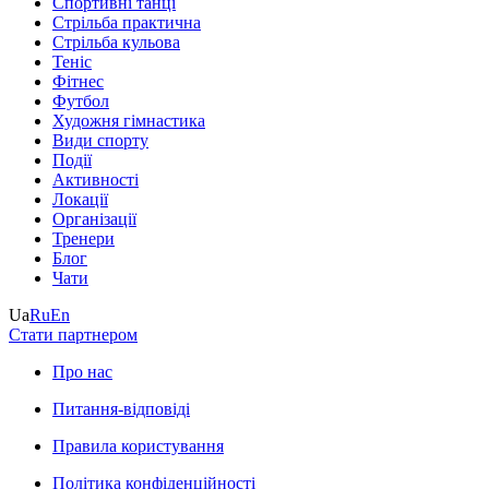
Спортивні танці
Стрільба практична
Стрільба кульова
Теніс
Фітнес
Футбол
Художня гімнастика
Види спорту
Події
Активності
Локації
Організації
Тренери
Блог
Чати
Ua
Ru
En
Стати партнером
Про нас
Питання-відповіді
Правила користування
Політика конфіденційності