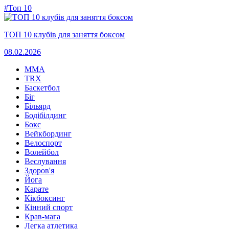
#Топ 10
ТОП 10 клубів для заняття боксом
08.02.2026
MMA
TRX
Баскетбол
Біг
Більярд
Бодібілдинг
Бокс
Вейкбординг
Велоспорт
Волейбол
Веслування
Здоров'я
Йога
Карате
Кікбоксинг
Кінний спорт
Крав-мага
Легка атлетика