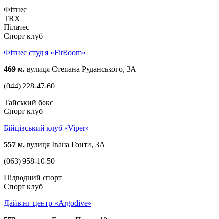
Фітнес
TRX
Пілатес
Спорт клуб
Фітнес студія «FitRoom»
469 м.
вулиця Степана Руданського, 3А
(044) 228-47-60
Тайський бокс
Спорт клуб
Бійцівський клуб «Viper»
557 м.
вулиця Івана Гонти, 3А
(063) 958-10-50
Підводний спорт
Спорт клуб
Дайвінг центр «Argodive»