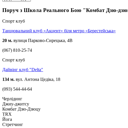
Поруч з Школа Реального Бою "Комбат Дзю-дзю
Спорт клуб
Танцювальний клуб «Акцент» біля метро «Берестейська»
20 м.
вулиця Парково-Сирецька, 4В
(067) 810-25-74
Спорт клуб
Дайвінг клуб "Delta"
134 м.
вул. Антона Цедіка, 18
(093) 544-44-64
Черлідинг
Джиу-джитсу
Комбат Дзю-Дзюцу
TRX
Йога
Стретчинг