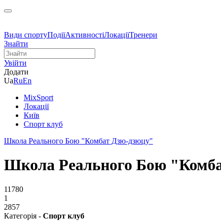
Види спорту
Події
Активності
Локації
Тренери
Знайти
Увійти
Додати
Ua
Ru
En
MixSport
Локації
Київ
Спорт клуб
Школа Реального Бою "Комбат Дзю-дзюцу"
Школа Реального Бою "Комб
11780
1
2857
Категорія -
Спорт клуб