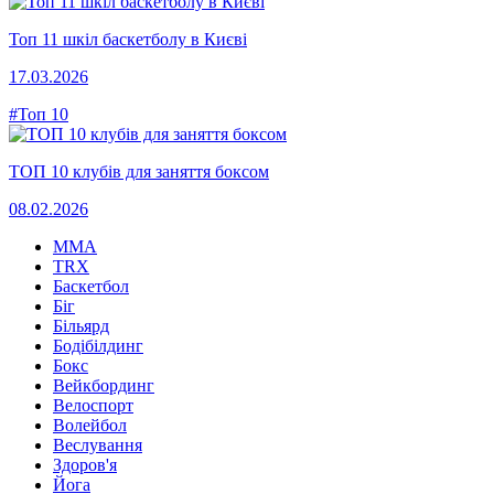
Топ 11 шкіл баскетболу в Києві
17.03.2026
#Топ 10
ТОП 10 клубів для заняття боксом
08.02.2026
MMA
TRX
Баскетбол
Біг
Більярд
Бодібілдинг
Бокс
Вейкбординг
Велоспорт
Волейбол
Веслування
Здоров'я
Йога