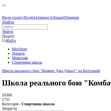
Види спорту
Події
Активності
Локації
Тренери
Знайти
Увійти
Додати
Ua
Ru
En
MixSport
Локації
Миколаїв
Спортивна школа
Школа реального бою "Комбат Дзю-Дзюцу" на Котельній
Школа реального бою "Комба
10369
1751
Категорія -
Спортивна школа
Зберегти