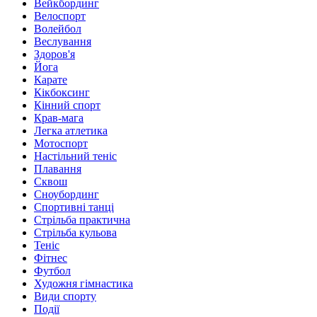
Вейкбординг
Велоспорт
Волейбол
Веслування
Здоров'я
Йога
Карате
Кікбоксинг
Кінний спорт
Крав-мага
Легка атлетика
Мотоспорт
Настільний теніс
Плавання
Сквош
Сноубординг
Спортивні танці
Стрільба практична
Стрільба кульова
Теніс
Фітнес
Футбол
Художня гімнастика
Види спорту
Події