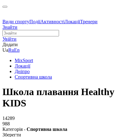
Види спорту
Події
Активності
Локації
Тренери
Знайти
Увійти
Додати
Ua
Ru
En
MixSport
Локації
Дніпро
Спортивна школа
Школа плавання Healthy
KIDS
14289
988
Категорія -
Спортивна школа
Зберегти